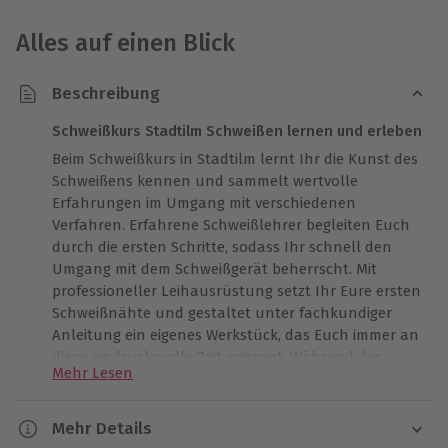
Alles auf einen Blick
Beschreibung
Schweißkurs Stadtilm Schweißen lernen und erleben
Beim Schweißkurs in Stadtilm lernt Ihr die Kunst des
Schweißens kennen und sammelt wertvolle
Erfahrungen im Umgang mit verschiedenen
Verfahren. Erfahrene Schweißlehrer begleiten Euch
durch die ersten Schritte, sodass Ihr schnell den
Umgang mit dem Schweißgerät beherrscht. Mit
professioneller Leihausrüstung setzt Ihr Eure ersten
Schweißnähte und gestaltet unter fachkundiger
Anleitung ein eigenes Werkstück, das Euch immer an
diese eindrucksvolle Zeit erinnert. Während des
Mehr Lesen
Kurses bleibt genug Gelegenheit, gemeinsam an
neuen Techniken zu arbeiten und handwerkliche
Fähigkeiten zu erweitern. In der Mittagspause stärkt
Mehr Details
Ihr Euch mit einer warmen Mahlzeit, bei gutem