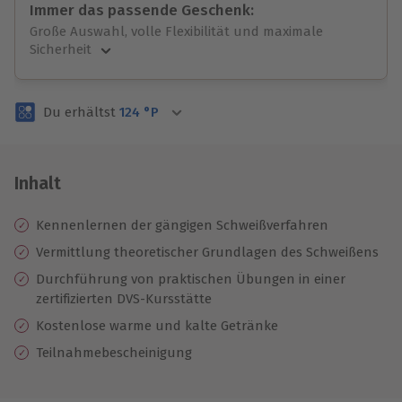
Immer das passende Geschenk:
Große Auswahl, volle Flexibilität und maximale
Sicherheit
Große Auswahl
Über 9.000 unvergessliche Erlebnisse.
Du erhältst
124
°P
Volle Flexibilität
Jeder Gutschein für alle Erlebnisse einlösbar.
Maximale Sicherheit
3 Jahre gültig & verlängerbar.
Inhalt
Kennenlernen der gängigen Schweißverfahren
Vermittlung theoretischer Grundlagen des Schweißens
Durchführung von praktischen Übungen in einer
zertifizierten DVS-Kursstätte
Kostenlose warme und kalte Getränke
Teilnahmebescheinigung