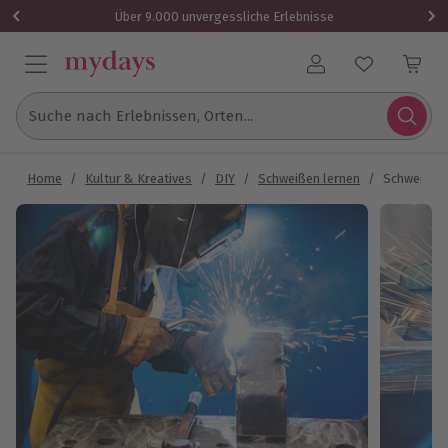
Über 9.000 unvergessliche Erlebnisse
Benutzerkonto
Suche nach Erlebnissen, Orten...
Home
/
Kultur & Kreatives
/
DIY
/
Schweißen lernen
/
Schweißkur