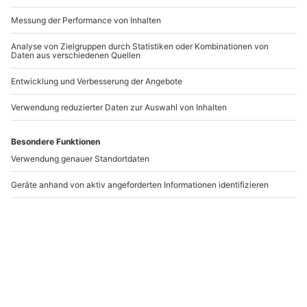
Schweißkurs
Tischler Kurs Berlin
Straßkirchen
(Hirnholzküchenbrett)
Straßkirchen
Berlin
1 Person
1 Person
314,90 €
259,90 €
Newsletter abonnieren und 10 € Rabatt sichern