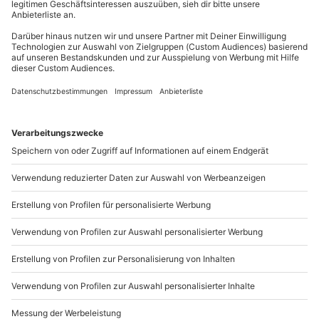
Mo-Fr: 8-20 Uhr | Sa: 10-16 Uhr
Gehörschutz
Teilnehmer
Du möchtest als Firma bestellen?
Gutschein gültig für 1 Person
Gruppengröße: 3-12 Personen
Sichere Dir attraktive Firmenkunden Vorteile.
089 / 21 12 90 20
Hinweis
Mo-Fr: 9-17 Uhr
b2b@mydays.de
www.b2b.mydays.de/
Artikelnummer
:
59171
Andere Produkte entdecken