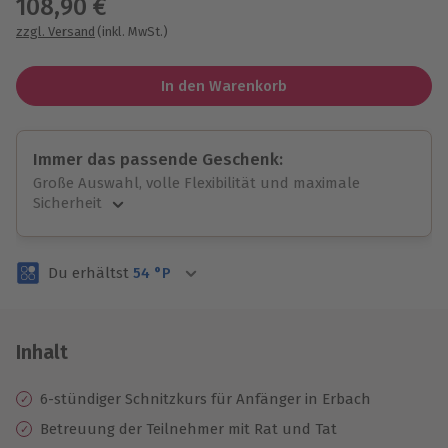
108,90 €
zzgl. Versand
(inkl. MwSt.)
In den Warenkorb
Immer das passende Geschenk:
Große Auswahl, volle Flexibilität und maximale
Sicherheit
Große Auswahl
Über 9.000 unvergessliche Erlebnisse.
Du erhältst
54
°P
Volle Flexibilität
Jeder Gutschein für alle Erlebnisse einlösbar.
Maximale Sicherheit
3 Jahre gültig & verlängerbar.
Inhalt
6-stündiger Schnitzkurs für Anfänger in Erbach
Betreuung der Teilnehmer mit Rat und Tat