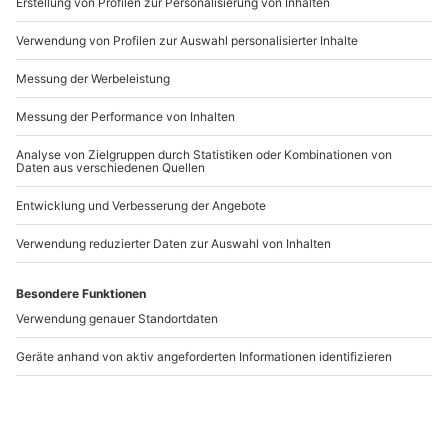
www.b2b.mydays.de/
Artikelnummer
:
34853
Andere Produkte entdecken
Pfeifen bauen
Mentalist Show
Wintzenbach
Heidelberg
Wintzenbach
Heidelberg
1 Person
1 Person