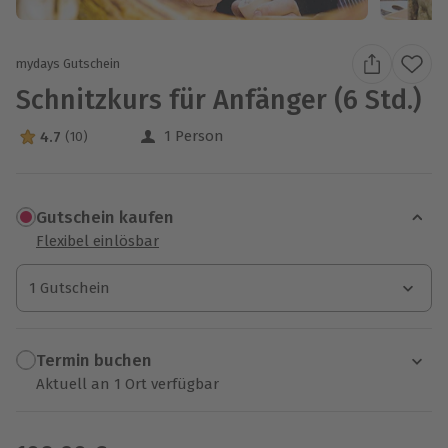
mydays Gutschein
Schnitzkurs für Anfänger (6 Std.)
1 Person
4.7
(10)
4.7 Sterne von 5 aus 10 Bewertungen
Gutschein kaufen
Flexibel einlösbar
1 Gutschein
1 Gutschein
1 Gutschein
Termin buchen
Aktuell an 1 Ort verfügbar
Wähle im nächsten Schritt einen Termin aus