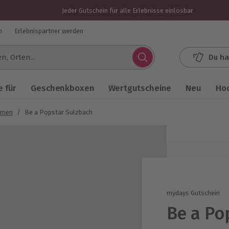
Jeder Gutschein für alle Erlebnisse einlösbar
n
Erlebnispartner werden
Du ha
.
 für
Geschenkboxen
Wertgutscheine
Neu
Ho
hmen
/
Be a Popstar Sulzbach
mydays Gutschein
Be a Po