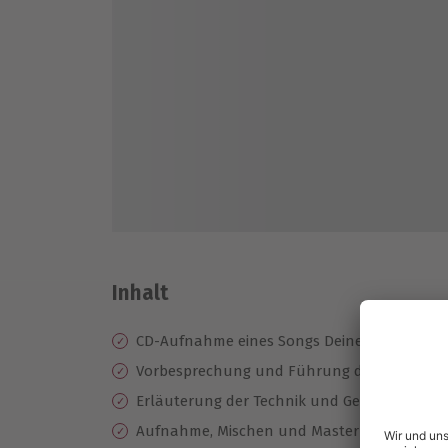
Inhalt
CD-Aufnahme eines Songs Deiner Wahl in ei
Vorbesprechung und Führung durch das St
Erläuterung der Technik und Gesangscoach
Aufnahme, Mischen und Mastern des Songs