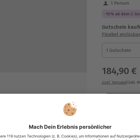
1 Person
-10% ab dem 2. Gu
Gutschein kauf
Flexibel einlösba
1 Gutschein
1 Gutschein
1 Gutschein
184,90 €
zzgl. Versand
(inkl. 
nem professionellen Ton-Studio
udio
Immer das p
ing
Große Auswahl, 
maximale Siche