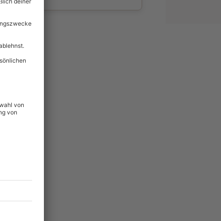
wahl
unvergessliche
92
°P
lität
hein für alle Erlebnisse
icherheit
tig & verlängerbar.