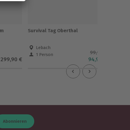
im
Survival Tag Oberthal
Parfüm 
Neunki
Lebach
Neu
99,90 €
1 Person
1 Pe
299,90 €
94,90 €
Abonnieren