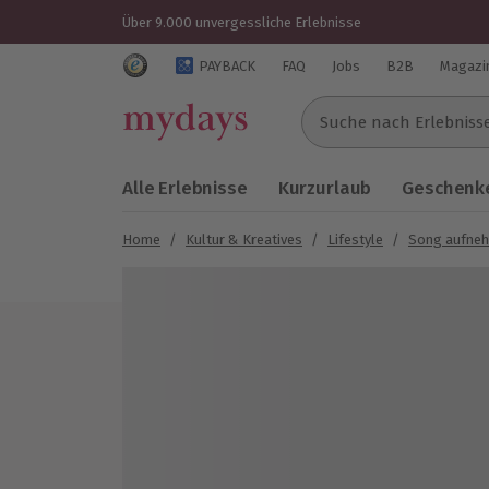
Über 9.000 unvergessliche Erlebnisse
Trustedshops Bewertungen für mydays.de
PAYBACK
FAQ
Jobs
B2B
Magazi
Suche nach Erlebnissen..
Alle Erlebnisse
Kurzurlaub
Geschenke
Home
/
Kultur & Kreatives
/
Lifestyle
/
Song aufne
Bild 1 von 6