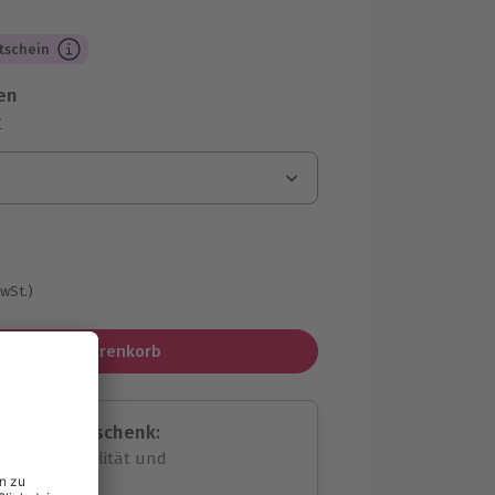
tschein
en
r
MwSt.)
In den Warenkorb
assende Geschenk:
volle Flexibilität und
rheit