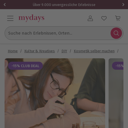
Über 9.000 unvergessliche Erlebnisse
Benutzerkonto
Suche nach Erlebnissen, Orten...
Home
/
Kultur & Kreatives
/
DIY
/
Kosmetik selber machen
/
Par
-15% CLUB DEAL
-15% C