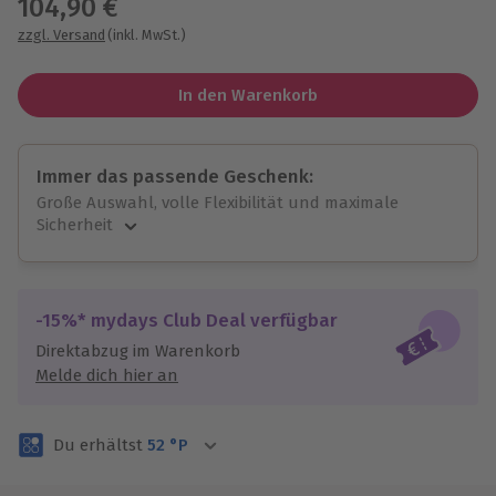
104,90 €
zzgl. Versand
(inkl. MwSt.)
In den Warenkorb
Immer das passende Geschenk:
Große Auswahl, volle Flexibilität und maximale
Sicherheit
Große Auswahl
Über 9.000 unvergessliche Erlebnisse.
Volle Flexibilität
-15%* mydays Club Deal verfügbar
Jeder Gutschein für alle Erlebnisse einlösbar.
Direktabzug im Warenkorb
Maximale Sicherheit
Melde dich hier an
3 Jahre gültig & verlängerbar.
Du erhältst
52
°P