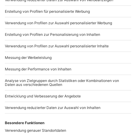
Du möchtest als Firma bestellen?
Sichere Dir attraktive Firmenkunden Vorteile.
089 / 21 12 90 20
Mo-Fr: 9-17 Uhr
b2b@mydays.de
www.b2b.mydays.de/
Artikelnummer
:
52933
Andere Produkte entdecken