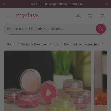
Über 9.000 unvergessliche Erlebnisse
Benutzerkonto
Suche nach Erlebnissen, Orten...
Home
/
Kultur & Kreatives
/
DIY
/
Kosmetik selber machen
/
Kos