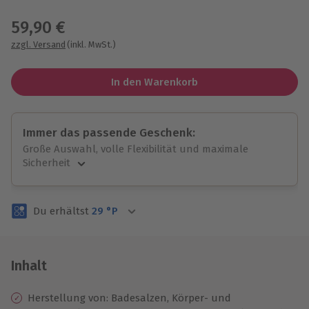
Wähle im nächsten Schritt einen Termin aus
59,90 €
zzgl. Versand
(inkl. MwSt.)
In den Warenkorb
Immer das passende Geschenk:
Große Auswahl, volle Flexibilität und maximale
Sicherheit
Große Auswahl
Über 9.000 unvergessliche Erlebnisse.
Du erhältst
29
°P
Volle Flexibilität
Jeder Gutschein für alle Erlebnisse einlösbar.
Maximale Sicherheit
3 Jahre gültig & verlängerbar.
Inhalt
Herstellung von: Badesalzen, Körper- und