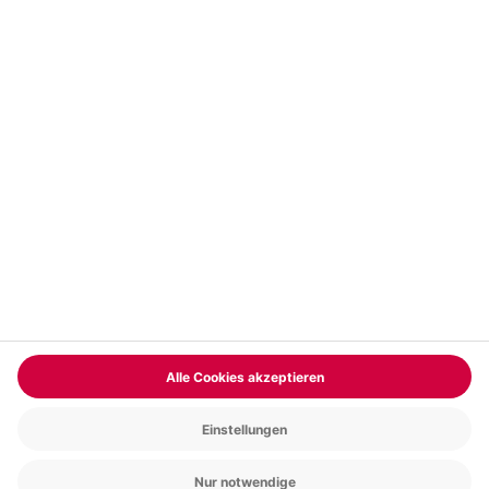
Vertrag widerrufen
FAQs
Kontakt
Zahlungsarten
Über uns
Magazin
Jobs & Karriere
Partnerprogramm
Trusted Shops
PAYBACK
Versand und Lieferung
Presse
AGB
Cookie Einstellungen
Datenschutz
Nutzungsbedingungen
Online-Marktplatz
Barrierefreiheit
Grounding Page
Compliance
Impressum
RECHNUNG