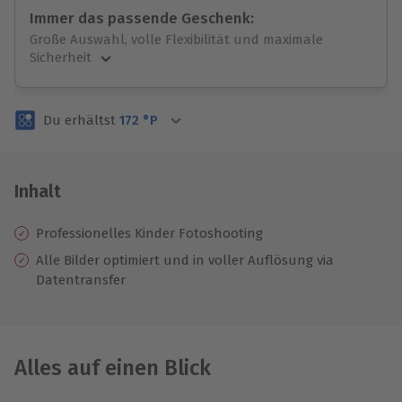
Immer das passende Geschenk:
Große Auswahl, volle Flexibilität und maximale
Sicherheit
Große Auswahl
Über 9.000 unvergessliche Erlebnisse.
Du erhältst
172
°P
Volle Flexibilität
Jeder Gutschein für alle Erlebnisse einlösbar.
Maximale Sicherheit
3 Jahre gültig & verlängerbar.
Inhalt
Professionelles Kinder Fotoshooting
Alle Bilder optimiert und in voller Auflösung via
Datentransfer
Alles auf einen Blick