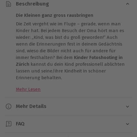
Beschreibung
Die Kleinen ganz gross rausbringen
Die Zeit vergeht wie im Fluge – gerade, wenn man
Kinder hat. Bei jedem Besuch der Oma hört man es
wieder: „Kind, was bist du groß geworden!“ Auch
wenn die Erinnerungen fest in deinem Gedächtnis
sind, wieso die Bilder nicht auch für andere für
immer festhalten? Bei dem
Kinder Fotoshooting in
Zürich
kannst du dein Kind professionell ablichten
lassen und seine/ihre Kindheit in schöner
Erinnerung behalten.
Mehr Lesen
Schon wieder ist der Schuh zu klein, die Hose zu
kurz? Bald schon wird die Kindergartentasche mit
dem Schulranzen getauscht. Nimm dein Kind an die
Mehr Details
Hand und komm in Studio nach Zürich. Deine eigene
Dauer
Kamera hast du sicher eh schon wieder Zuhause
FAQ
vergessen... In einer der
größten Studios der Schweiz
Ca. 1 Stunde
geht es spielend vor die Kamera. Die Aufbauten der
Combien de personnes peuvent participer