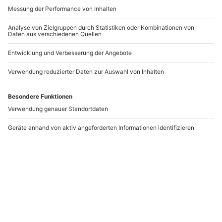
-15% CLUB DEAL
Kinder-Fotoshooting
Kinderfotoshooting
bei Lugano (1 Std.)
Wien
Agno
Wien
1 Person
1 Person
108,90 €
259,90 €
Newsletter abonnieren und 10 € Rabatt sichern