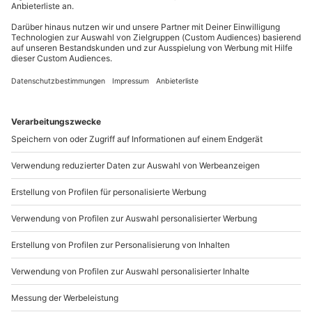
Du möchtest als Firma bestellen?
Sichere Dir attraktive Firmenkunden Vorteile.
089 / 21 12 90 20
Mo-Fr: 9-17 Uhr
b2b@mydays.de
www.b2b.mydays.de/
Artikelnummer
:
34369
Andere Produkte entdecken