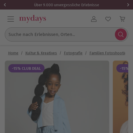
Über 9.000 unvergessliche Erlebnisse
Benutzerkonto
Suche nach Erlebnissen, Orten...
Home
/
Kultur & Kreatives
/
Fotografie
/
Familien Fotoshooting
-15% CLUB DEAL
-15% C