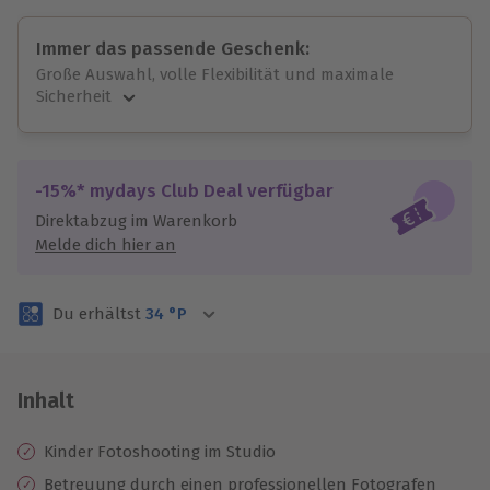
Immer das passende Geschenk:
Große Auswahl, volle Flexibilität und maximale
Sicherheit
Große Auswahl
Über 9.000 unvergessliche Erlebnisse.
Volle Flexibilität
-15%* mydays Club Deal verfügbar
Jeder Gutschein für alle Erlebnisse einlösbar.
Direktabzug im Warenkorb
Maximale Sicherheit
Melde dich hier an
3 Jahre gültig & verlängerbar.
Du erhältst
34
°P
Inhalt
Kinder Fotoshooting im Studio
Betreuung durch einen professionellen Fotografen