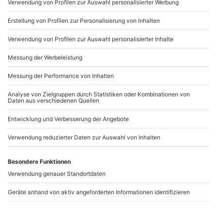
Mo-Fr: 9-17 Uhr
b2b@mydays.de
www.b2b.mydays.de/
Artikelnummer
:
60895
Andere Produkte entdecken
-15% CLUB DEAL
-15% CLUB DEAL
Best-Friends-
Professionelles
Fotoshooting
Fotoshooting in