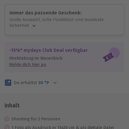
Immer das passende Geschenk:
Große Auswahl, volle Flexibilität und maximale
Sicherheit
Große Auswahl
Über 9.000 unvergessliche Erlebnisse.
Volle Flexibilität
-15%* mydays Club Deal verfügbar
Jeder Gutschein für alle Erlebnisse einlösbar.
Direktabzug im Warenkorb
Maximale Sicherheit
Melde dich hier an
3 Jahre gültig & verlängerbar.
Du erhältst
30
°P
Inhalt
Shooting für 2 Personen
1 Foto als Ausdruck in 15x20 cm & als digitale Datei