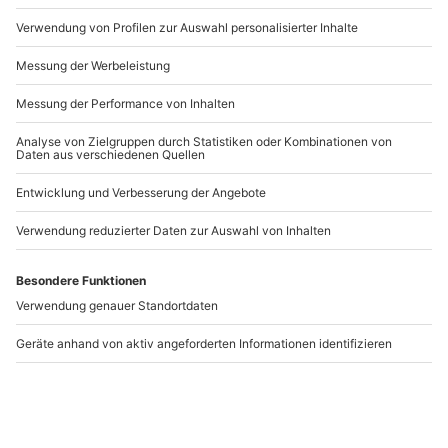
Artikelnummer
:
45809
Andere Produkte entdecken
-15% CLUB DEAL
-15% CLUB DEAL
Hochzeitsfotograf
Hochzeitsfotograf
Bonn
Hürth
Bonn
Hürth
2 Personen
2 Personen
61,90 €
61,90 €