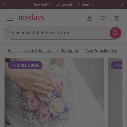
Über 9.000 unvergessliche Erlebnisse
Benutzerkonto
Suche nach Erlebnissen, Orten...
Home
/
Kultur & Kreatives
/
Fotografie
/
Paar Fotoshooting
/
H
-15% CLUB DEAL
-15% C