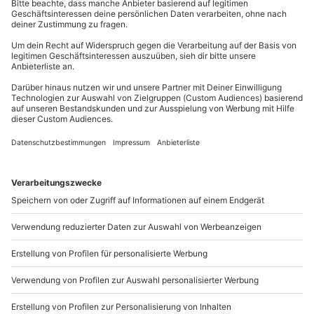
Teilnehmer
mydays
GmbH
2 Personen
Du willst Deinen Engel heiraten und
diesen Tag für
Mühldorfstraße 8
immer bewahren
? Dann schenke Deinem Schatz jetzt
81671
München
ein Hochzeitsfotoshooting in Recklinghausen!
Du erreichst uns telefonisch zu folgenden Zeiten,
außer an bundesweiten Feiertagen:
Mo-Fr: 8-20 Uhr | Sa: 10-16 Uhr
Du möchtest als Firma bestellen?
Sichere Dir attraktive Firmenkunden Vorteile.
089 / 21 12 90 20
Mo-Fr: 9-17 Uhr
b2b@mydays.de
www.b2b.mydays.de/