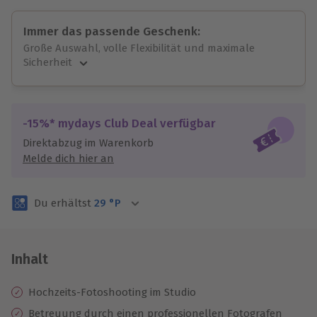
Immer das passende Geschenk:
Große Auswahl, volle Flexibilität und maximale
Sicherheit
Große Auswahl
Über 9.000 unvergessliche Erlebnisse.
Volle Flexibilität
-15%* mydays Club Deal verfügbar
Jeder Gutschein für alle Erlebnisse einlösbar.
Direktabzug im Warenkorb
Maximale Sicherheit
Melde dich hier an
3 Jahre gültig & verlängerbar.
Du erhältst
29
°P
Inhalt
Hochzeits-Fotoshooting im Studio
Betreuung durch einen professionellen Fotografen