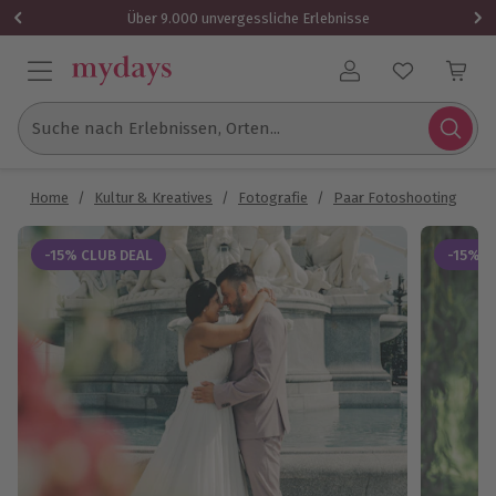
Über 9.000 unvergessliche Erlebnisse
Benutzerkonto
Suche nach Erlebnissen, Orten...
Home
/
Kultur & Kreatives
/
Fotografie
/
Paar Fotoshooting
/
H
-15% CLUB DEAL
-15% C