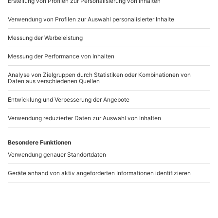
Artikelnummer
:
60886
Andere Produkte entdecken
-15% CLUB DEAL
-15% CLUB DEAL
Hochzeits
Professionelles
Fotoshooting
Fotoshooting
Ludwigsburg
Ludwigsburg
Ludwigsburg
Ludwigsburg
2 Personen
1-6 Personen
59,90 €
69,90 €