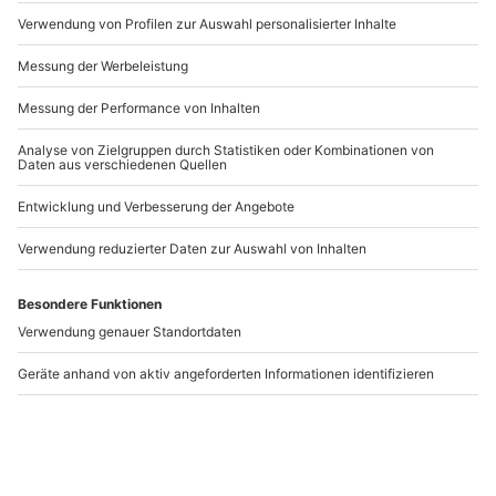
Hinweis
Artikelnummer
:
61351
Pausen sind jederzeit möglich
Andere Produkte entdecken
-15% CLUB DEAL
Gravelbike Datteln-
Baby Fotoshooting
Ahsen
Düsseldorf
Datteln-Ahsen
Düsseldorf
1 Person
1 Person
109,90 €
119,90 €