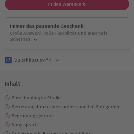
In den Warenkorb
Immer das passende Geschenk:
Große Auswahl, volle Flexibilität und maximale
Sicherheit
Große Auswahl
Über 9.000 unvergessliche Erlebnisse.
Du erhältst
59
°P
Volle Flexibilität
Jeder Gutschein für alle Erlebnisse einlösbar.
Maximale Sicherheit
3 Jahre gültig & verlängerbar.
Inhalt
Fotoshooting im Studio
Betreuung durch einen professionellen Fotografen
Begrüßungsgetränk
Vorgespräch
Professionelle Bearbeitung von 3 Fotos