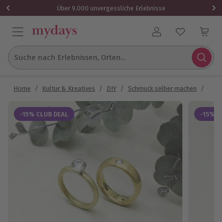
Über 9.000 unvergessliche Erlebnisse
Benutzerkonto
Suche nach Erlebnissen, Orten...
Home
/
Kultur & Kreatives
/
DIY
/
Schmuck selber machen
/
Gold
-15% CLUB DEAL
-15% C