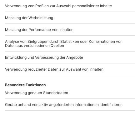
WEITERE INFORMATIONEN
Artikelnummer
:
22271
Im Gutscheinpreis ist eine Materialkostenpauschale
in Höhe von 99,00 Euro inbegriffen. Diese deckt den
Preis für das Metall an einem Silberring ab. Bei
Andere Produkte entdecken
Arbeiten an hochwertigen Materialien wie Gold,
Weißgold oder Platin ist eine Zuzahlung für
Materialkosten, die über die Metallpauschale
hinausgehen, vom Teilnehmer vor Ort zu begleichen.
Diese richtet sich nach dem Verbrauch. Eine
Barauszahlung der Materialkosten ist nicht möglich.
Gerne können Sie Wünsche und Vorstellungen zu
den Inhalten Ihres Kurses äußern.
-15% CLUB DEAL
Goldschmieden
Fotokurs München
München
München
München
1 Person
1 Person
227,90 €
227,90 €
5
(27)