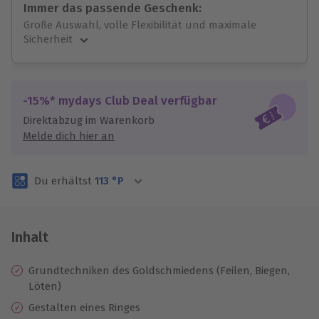
Immer das passende Geschenk:
Große Auswahl, volle Flexibilität und maximale
Sicherheit
Große Auswahl
Über 9.000 unvergessliche Erlebnisse.
Volle Flexibilität
-15%* mydays Club Deal verfügbar
Jeder Gutschein für alle Erlebnisse einlösbar.
Direktabzug im Warenkorb
Maximale Sicherheit
Melde dich hier an
3 Jahre gültig & verlängerbar.
Du erhältst
113
°P
Inhalt
Grundtechniken des Goldschmiedens (Feilen, Biegen,
Löten)
Gestalten eines Ringes