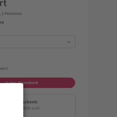
rt
2 Personen
us 5 Bewertungen
en
r
MwSt.)
In den Warenkorb
assende Geschenk:
volle Flexibilität und
rheit