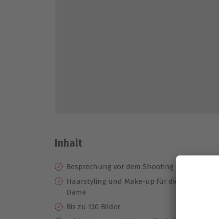
Inhalt
Besprechung vor dem Shooting
Al
un
Haarstyling und Make-up für die
(W
Dame
1 be
Bis zu 130 Bilder
cm