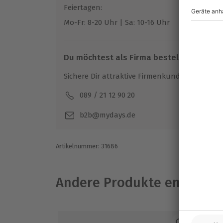
weit hinten in Eurem Fotoalbum wandern.
Feiertagen:
Mo-Fr: 8-20 Uhr | Sa: 10-16 Uhr
Du möchtest als Firma bestellen?
Sichere Dir attraktive Firmenkunden Vorteile.
089 / 21 12 90 20
Mo-F
b2b@mydays.de
Artikelnummer
:
31686
Andere Produkte entdeck