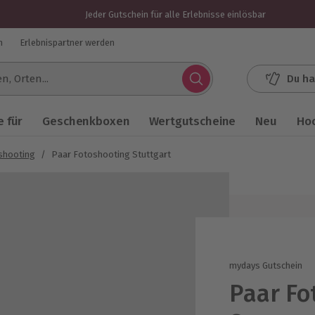
Jeder Gutschein für alle Erlebnisse einlösbar
n
Erlebnispartner werden
Du ha
.
 für
Geschenkboxen
Wertgutscheine
Neu
Ho
shooting
/
Paar Fotoshooting Stuttgart
mydays Gutschein
Paar Fo