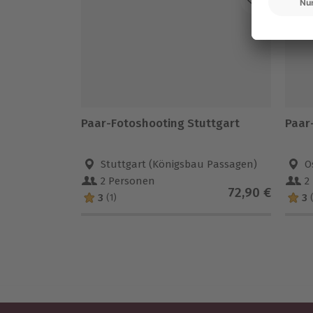
Paar-Fotoshooting Stuttgart
Paar
Stuttgart (Königsbau Passagen)
O
2 Personen
2
72,90 €
3
3
(1)