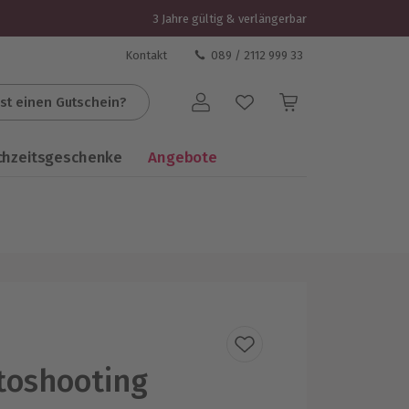
3 Jahre gültig & verlängerbar
Kontakt
089 / 2112 999 33
st einen Gutschein?
Benutzerkonto
chzeitsgeschenke
Angebote
toshooting