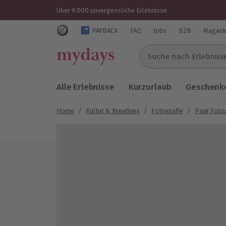
Über 9.000 unvergessliche Erlebnisse
Trustedshops Bewertungen für mydays.de
PAYBACK
FAQ
Jobs
B2B
Magazi
Suche nach Erlebnissen..
Alle Erlebnisse
Kurzurlaub
Geschenke
Home
/
Kultur & Kreatives
/
Fotografie
/
Paar Foto
Bild 1 von 7