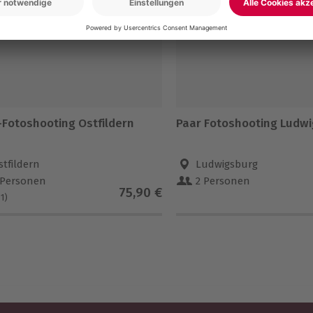
-Fotoshooting Ostfildern
Paar Fotoshooting Ludw
stfildern
Ludwigsburg
 Personen
2 Personen
75,90 €
(1)