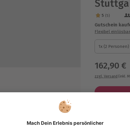
Stuttga
5
(5)
5 Sterne von 5 a
Gutschein kauf
Flexibel einlösba
1x (2 Personen)
1x (2 Personen)
1x (2 Personen)
162,90 €
zzgl. Versand
(inkl. 
le Fotos in geringer Auflösung
bearbeitet auf einer CD
ebauflösung )
Immer das p
Große Auswahl, 
arbeitetes Foto im Format 20 x 30
maximale Siche
 oder als Datei in Höchster