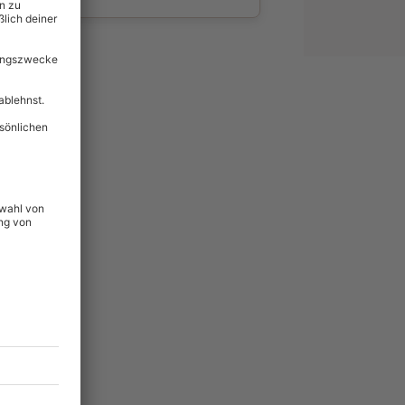
wahl
unvergessliche
81
°P
lität
hein für alle Erlebnisse
icherheit
tig & verlängerbar.