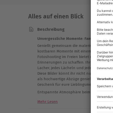
Alles auf einen Blick
Beschreibung
Unvergessliche Momente: Familien-Fotosh
Genießt gemeinsam die malerische Natur i
kostbaren Momente mit einem professionell
Fotoshooting im Freien bietet euch die per
Erinnerungen zu schaffen. Ihr erhaltet 15
Lacher, jedes Lächeln und jede Umarmung i
Diese Bilder könnt ihr nicht nur online je
als hochwertige Abzüge genießen. Ob für 
Geschenk für eure Lieblingsmenschen – die
Entspannte Atmosphäre beim Shooting
Die idyllische Kulisse von Oberrot macht je
Mehr Lesen
und verleiht euren Fotos eine natürliche
Genießt einfach die Zeit zusammen, lacht 