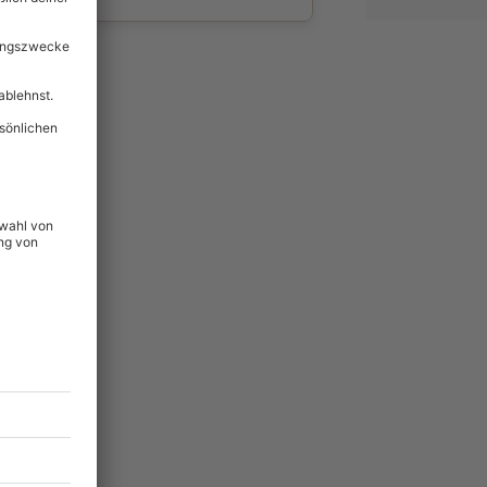
wahl
unvergessliche
144
°P
lität
hein für alle Erlebnisse
icherheit
tig & verlängerbar.