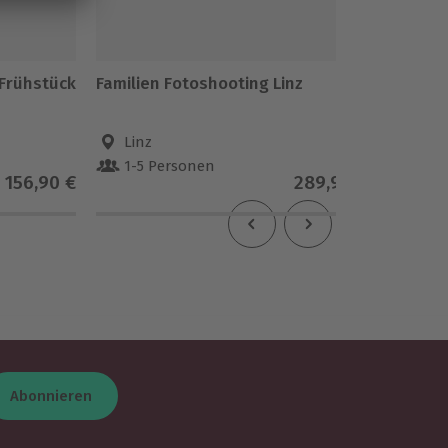
 Frühstück
Familien Fotoshooting Linz
Coachi
Schrie
Linz
Schr
1-5 Personen
1 Pe
156,90 €
289,90 €
Abonnieren