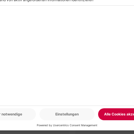
an (die Kosten sind vor Ort zu
r: 9-17 Uhr
www.b2b.mydays.de/
en
-15% CLUB DEAL