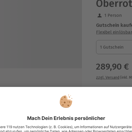
Oberro
1 Person
Gutschein kauf
Flexibel einlösba
1 Gutschein
1 Gutschein
1 Gutschein
289,90 €
zzgl. Versand
(inkl. 
Immer das p
e (je nach Auswahl)
Große Auswahl, 
maximale Siche