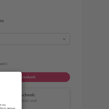
t
en
r
MwSt.)
In den Warenkorb
assende Geschenk:
volle Flexibilität und
rheit