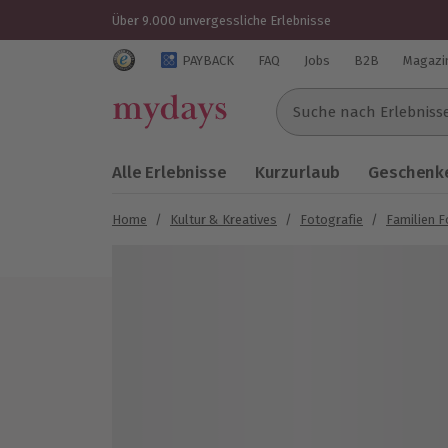
Über 9.000 unvergessliche Erlebnisse
Trustedshops Bewertungen für mydays.de
PAYBACK
FAQ
Jobs
B2B
Magazi
Suche nach Erlebnissen..
Alle Erlebnisse
Kurzurlaub
Geschenke
Home
/
Kultur & Kreatives
/
Fotografie
/
Familien 
Bild 1 von 4