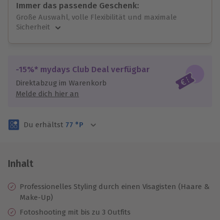
Immer das passende Geschenk:
Große Auswahl, volle Flexibilität und maximale
Sicherheit
Große Auswahl
Über 9.000 unvergessliche Erlebnisse.
Volle Flexibilität
-15%* mydays Club Deal verfügbar
Jeder Gutschein für alle Erlebnisse einlösbar.
Direktabzug im Warenkorb
Maximale Sicherheit
Melde dich hier an
3 Jahre gültig & verlängerbar.
Du erhältst
77
°P
Inhalt
Professionelles Styling durch einen Visagisten (Haare &
Make-Up)
Fotoshooting mit bis zu 3 Outfits