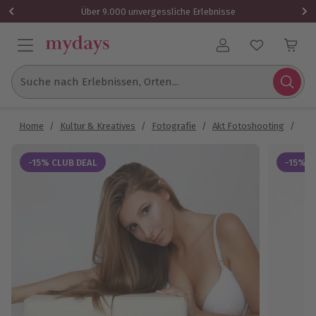
Über 9.000 unvergessliche Erlebnisse
Benutzerkonto
Suche nach Erlebnissen, Orten...
Home
/
Kultur & Kreatives
/
Fotografie
/
Akt Fotoshooting
/
Ero
-15% CLUB DEAL
-15% C