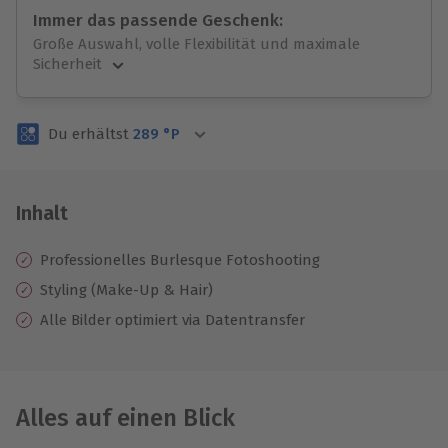
Immer das passende Geschenk:
Große Auswahl, volle Flexibilität und maximale
Sicherheit
Große Auswahl
Über 9.000 unvergessliche Erlebnisse.
Du erhältst
289
°P
Volle Flexibilität
Jeder Gutschein für alle Erlebnisse einlösbar.
Maximale Sicherheit
3 Jahre gültig & verlängerbar.
Inhalt
Professionelles Burlesque Fotoshooting
Styling (Make-Up & Hair)
Alle Bilder optimiert via Datentransfer
Alles auf einen Blick