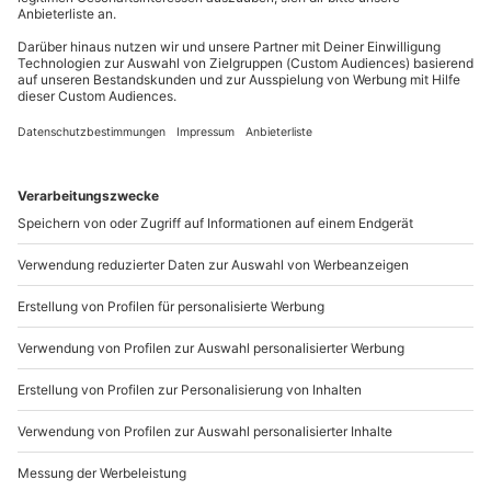
Du möchtest als Firma bestellen?
Sichere Dir attraktive Firmenkunden Vorteile.
089 / 21 12 90 20
Mo-Fr: 9-17 Uhr
b2b@mydays.de
www.b2b.mydays.de/
Artikelnummer
:
19768
Andere Produkte entdecken