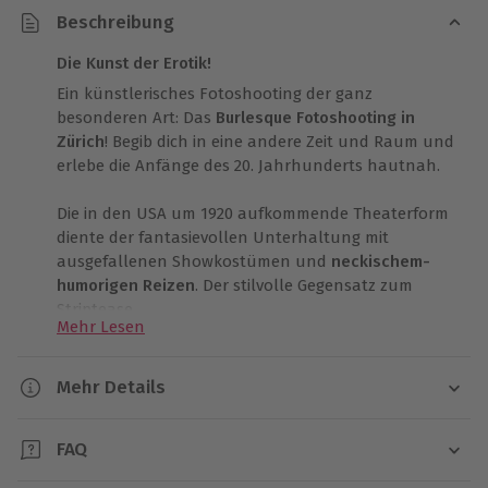
Beschreibung
Die Kunst der Erotik!
Ein künstlerisches Fotoshooting der ganz
besonderen Art: Das
Burlesque Fotoshooting in
Zürich
! Begib dich in eine andere Zeit und Raum und
erlebe die Anfänge des 20. Jahrhunderts hautnah.
Die in den USA um 1920 aufkommende Theaterform
diente der fantasievollen Unterhaltung mit
ausgefallenen Showkostümen und
neckischem-
humorigen Reizen
. Der stilvolle Gegensatz zum
Striptease.
Mehr Lesen
Beim Studio angekommen wirst du von der
professionellen Fotografin begrüßt und in das
Mehr Details
Studio geführt, eines der größten der Schweiz. Viele
Dauer
verschiedene Kulissen erblickst du hier und die
FAQ
verschiedenste Deko. Einem professionellen
Ca. 3 Stunden
Fotoshooting steht nichts mehr im Wege.. Deine