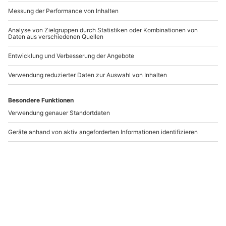
-15% CLUB DEAL
-15% CLUB DEAL
Erotik Fotoshooting
Erotisches Shooting
Augsburg
Freising
Augsburg
Freising
1 Person
1 Person
299,90 €
206,90 €
Newsletter abonnieren und 10 € Rabatt sichern