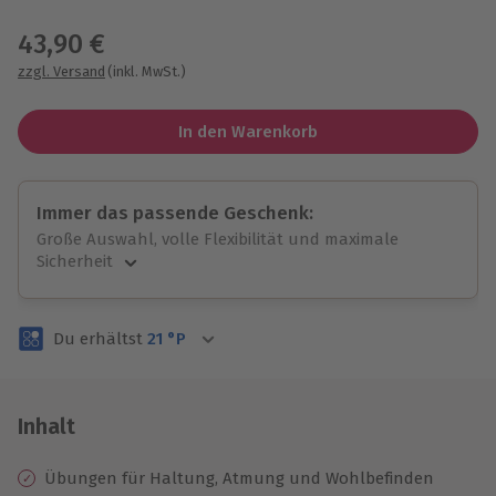
Wähle im nächsten Schritt einen Termin aus
43,90 €
zzgl. Versand
(inkl. MwSt.)
In den Warenkorb
Immer das passende Geschenk:
Große Auswahl, volle Flexibilität und maximale
Sicherheit
Große Auswahl
Über 9.000 unvergessliche Erlebnisse.
Du erhältst
21
°P
Volle Flexibilität
Jeder Gutschein für alle Erlebnisse einlösbar.
Maximale Sicherheit
3 Jahre gültig & verlängerbar.
Inhalt
Übungen für Haltung, Atmung und Wohlbefinden