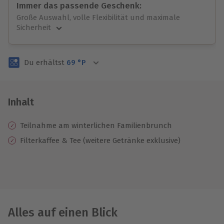
Immer das passende Geschenk:
Große Auswahl, volle Flexibilität und maximale
Sicherheit
Große Auswahl
Über 9.000 unvergessliche Erlebnisse.
Du erhältst
69
°P
Volle Flexibilität
Jeder Gutschein für alle Erlebnisse einlösbar.
Maximale Sicherheit
3 Jahre gültig & verlängerbar.
Inhalt
Teilnahme am winterlichen Familienbrunch
Filterkaffee & Tee (weitere Getränke exklusive)
Alles auf einen Blick