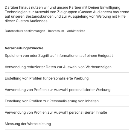
Du möchtest als Firma bestellen?
Sichere Dir attraktive Firmenkunden Vorteile.
089 / 21 12 90 20
Mo-Fr: 9-17 Uhr
b2b@mydays.de
www.b2b.mydays.de/
Artikelnummer
:
59121
Andere Produkte entdecken