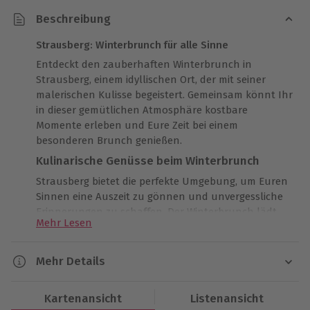
Beschreibung
Strausberg: Winterbrunch für alle Sinne
Entdeckt den zauberhaften Winterbrunch in
Strausberg, einem idyllischen Ort, der mit seiner
malerischen Kulisse begeistert. Gemeinsam könnt Ihr
in dieser gemütlichen Atmosphäre kostbare
Momente erleben und Eure Zeit bei einem
besonderen Brunch genießen.
Kulinarische Genüsse beim Winterbrunch
Strausberg bietet die perfekte Umgebung, um Euren
Sinnen eine Auszeit zu gönnen und unvergessliche
Erinnerungen zu schaffen. Der Winterbrunch lädt
Mehr Lesen
Euch ein, winterliche Köstlichkeiten zu probieren
und dabei die Seele baumeln zu lassen. Mit einer
warmen Tasse Filterkaffee oder Tee in der Hand
Mehr Details
könnt Ihr die gemeinsame Zeit voll auskosten und
Dauer
Euch einfach entspannen.
Kartenansicht
Listenansicht
Ca. 3 Stunden
Gemeinsamzeit im charmanten Strausberg