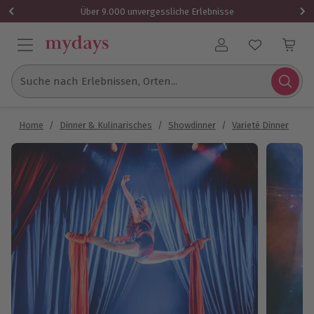
Über 9.000 unvergessliche Erlebnisse
Benutzerkonto
Suche nach Erlebnissen, Orten...
Home
/
Dinner & Kulinarisches
/
Showdinner
/
Varieté Dinner
/
Va