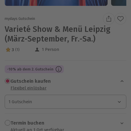
mydays Gutschein
Varieté Show & Menü Leipzig
(März-September, Fr.-Sa.)
1 Person
3
(1)
3 Sterne von 5 aus 1 Bewertungen
-10% ab dem 2. Gutschein
Gutschein kaufen
Flexibel einlösbar
1 Gutschein
1 Gutschein
1 Gutschein
Termin buchen
Aktuell an 1 Ort verfügbar