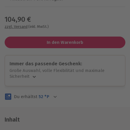
Wähle im nächsten Schritt einen Termin aus
104,90 €
zzgl. Versand
(inkl. MwSt.)
In den Warenkorb
Immer das passende Geschenk:
Große Auswahl, volle Flexibilität und maximale
Sicherheit
Große Auswahl
Über 9.000 unvergessliche Erlebnisse.
Du erhältst
52
°P
Volle Flexibilität
Jeder Gutschein für alle Erlebnisse einlösbar.
Maximale Sicherheit
3 Jahre gültig & verlängerbar.
Inhalt