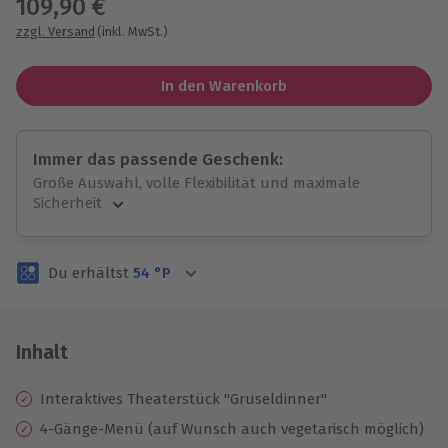
109,90 €
zzgl. Versand
(inkl. MwSt.)
In den Warenkorb
Immer das passende Geschenk:
Große Auswahl, volle Flexibilität und maximale
Sicherheit
Große Auswahl
Über 9.000 unvergessliche Erlebnisse.
Du erhältst
54
°P
Volle Flexibilität
Jeder Gutschein für alle Erlebnisse einlösbar.
Maximale Sicherheit
3 Jahre gültig & verlängerbar.
Inhalt
Interaktives Theaterstück "Gruseldinner"
4-Gänge-Menü (auf Wunsch auch vegetarisch möglich)