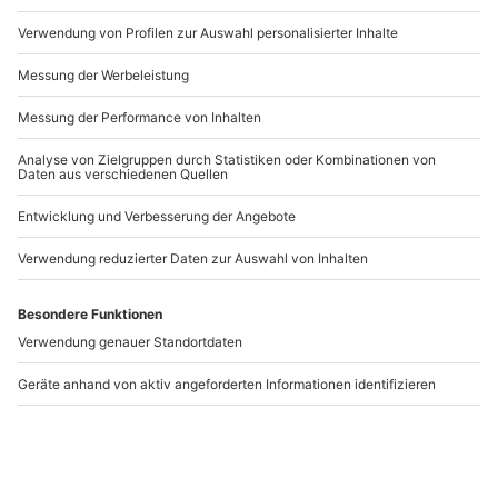
Gruseldinner
in
Stuttgart
!
Artikelnummer
:
28800
WICHTIGE INFORMATIONEN
Andere Produkte entdecken
Es besteht kein Anspruch auf ein vegetarisches
Menü oder die Berücksichtigung von
Lebensmittelallergien, sofern dieses nicht bereits bei
der Buchung angegeben wurde.
Gruseldinner Weil im
Gruseldinner
Schönbuch
Stuttgart-Büsnau
Weil im Schönbuch
Stuttgart
1 Person
1 Person
109,90 €
109,90 €
5
5
(1)
(1)