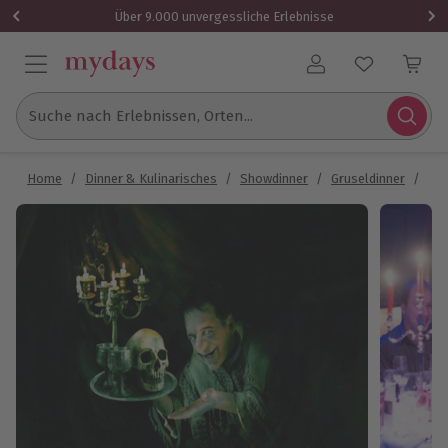
Über 9.000 unvergessliche Erlebnisse
Benutzerkonto
Suche nach Erlebnissen, Orten...
Home
/
Dinner & Kulinarisches
/
Showdinner
/
Gruseldinner
/
Gru