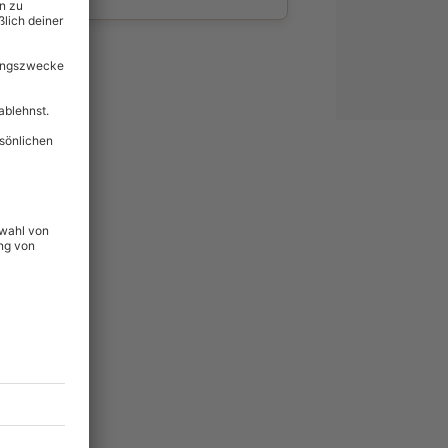
wahl
unvergessliche
74
°P
lität
hein für alle Erlebnisse
icherheit
tig & verlängerbar.