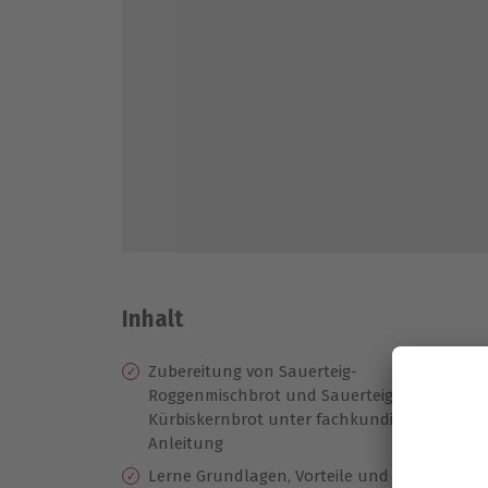
Inhalt
Zubereitung von Sauerteig-
Ge
Roggenmischbrot und Sauerteig-
wä
Kürbiskernbrot unter fachkundiger
Ge
Anleitung
in
Lerne Grundlagen, Vorteile und
Ku