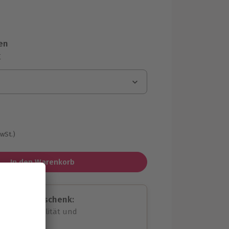
en
r
MwSt.)
In den Warenkorb
assende Geschenk:
volle Flexibilität und
rheit