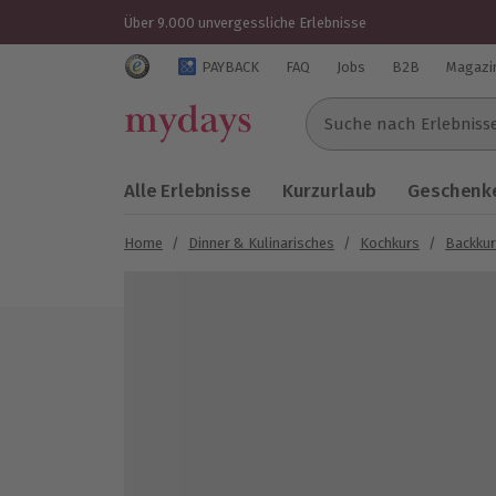
Über 9.000 unvergessliche Erlebnisse
Trustedshops Bewertungen für mydays.de
PAYBACK
FAQ
Jobs
B2B
Magazi
Suche nach Erlebnissen..
Alle Erlebnisse
Kurzurlaub
Geschenke
Home
/
Dinner & Kulinarisches
/
Kochkurs
/
Backku
Bild 1 von 5