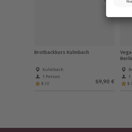
Brotbackkurs Kulmbach
Vega
Berli
Kulmbach
B
1 Person
1
69,90 €
5
5
(1)