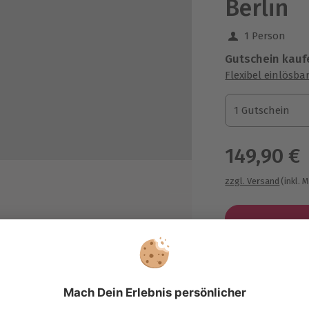
Berlin
1 Person
Gutschein kauf
Flexibel einlösba
1 Gutschein
1 Gutschein
1 Gutschein
149,90 €
zzgl. Versand
(inkl. 
tränke (Sekt, Wasser, Apfelschorle)
hrend des Kurses
Immer das p
meinsame Verkostung (Brot
Große Auswahl, 
klusive herzhafter Vesperplatte)
maximale Siche
rsunterlagen mit Rezepten und