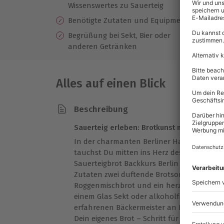
Wissenswertes zu Sauerteig
An
Benötigte Zutaten und Equipment
Begrüßung bei Sekt, Bier oder
anderen Getränken
Alles auf einen Blick
Beschreibung
Sauerteig erleben: Brotkunst mit Berliner 
In der charmanten Berliner Handwerksbäck
tauchst Du mitten ins Herz des traditionel
Sauerteigbrot Backkurs Berlin Masterclass
Zutaten zwei duftende Brotsorten entstehe
Roggenmischbrot und ein herzhaftes Kürbis
einem Glas Sekt oder alkoholfreiem Geträ
erfahrenen Bäckermeister an Deiner Seite 
Dein eigenes Brot – Schritt für Schritt erk