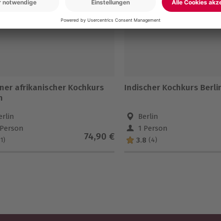
ner afrikanischer Kochkurs
Indischer Kochkurs Berli
n
erlin
Berlin
 Person
1 Person
74,90 €
3.8
(1)
(4)