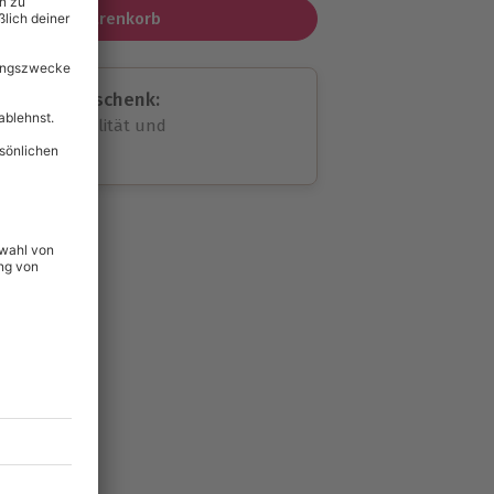
In den Warenkorb
assende Geschenk:
volle Flexibilität und
rheit
wahl
unvergessliche
39
°P
lität
hein für alle Erlebnisse
icherheit
tig & verlängerbar.