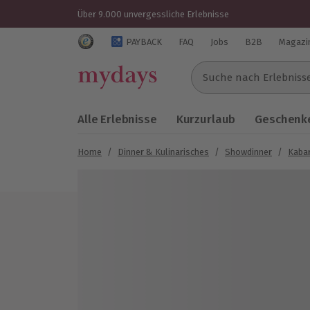
Über 9.000 unvergessliche Erlebnisse
Trustedshops Bewertungen für mydays.de
PAYBACK
FAQ
Jobs
B2B
Magazi
Suche nach Erlebnissen..
Alle Erlebnisse
Kurzurlaub
Geschenke
Home
/
Dinner & Kulinarisches
/
Showdinner
/
Kabar
Bild 1 von 4