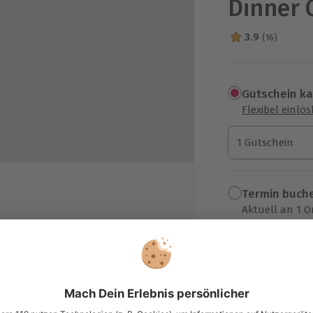
Dinner 
3.9
(16)
3.9 Sterne von 5
Gutschein k
Flexibel einlö
1 Gutschein
1 Gutschein
1 Gutschein
Termin buch
Aktuell an 1 O
Wähle im nächs
79,90 €
t Abend
zzgl. Versand
(inkl. 