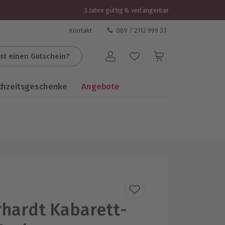
3 Jahre gültig & verlängerbar
Kontakt
089 / 2112 999 33
st einen Gutschein?
Benutzerkonto
chzeitsgeschenke
Angebote
rhardt Kabarett-