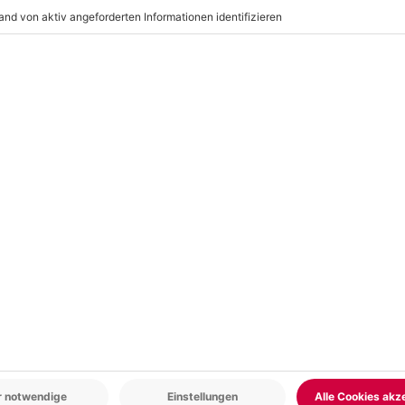
Getränke inbegriffen sind.
r: 9-17 Uhr
www.b2b.mydays.de/
en