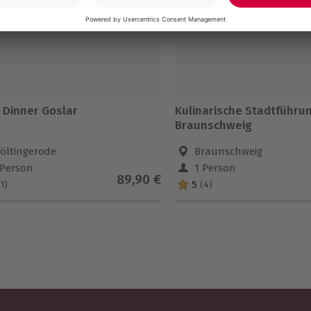
 Dinner Goslar
Kulinarische Stadtführu
Braunschweig
öltingerode
Braunschweig
 Person
1 Person
89,90 €
5
(1)
(4)