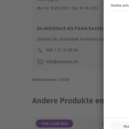
Bitte beachte, dass im Preis keine weiteren 
Mo-Fr: 8-20 Uhr | Sa: 10-16 Uhr
Du möchtest als Firma bestellen?
Sichere Dir attraktive Firmenkunden Vorteile.
089 / 21 12 90 20
Mo-F
b2b@mydays.de
Artikelnummer
:
30338
Andere Produkte entdeck
-15% CLUB DEAL