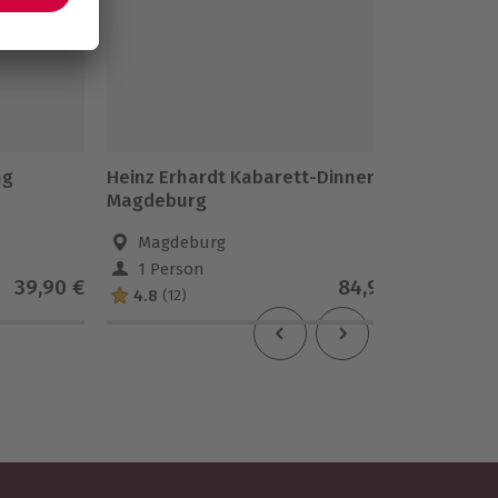
ng
Heinz Erhardt Kabarett-Dinner
Elvis D
Magdeburg
Magdeburg
Wölt
1 Person
1 Pe
39,90 €
84,90 €
4.8
(12)