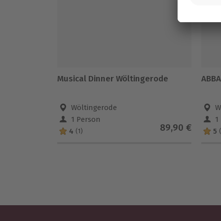
Musical Dinner Wöltingerode
ABBA
Wöltingerode
W
1 Person
1
89,90 €
4
5
(1)