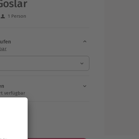
Goslar
1 Person
 aus 16 Bewertungen
aufen
sbar
en
rt verfügbar
ten Schritt einen Termin aus
MwSt.)