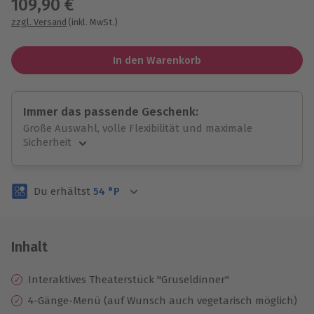
109,90 €
zzgl. Versand
(inkl. MwSt.)
In den Warenkorb
Immer das passende Geschenk:
Große Auswahl, volle Flexibilität und maximale
Sicherheit
Große Auswahl
Über 9.000 unvergessliche Erlebnisse.
Du erhältst
54
°P
Volle Flexibilität
Jeder Gutschein für alle Erlebnisse einlösbar.
Maximale Sicherheit
3 Jahre gültig & verlängerbar.
Inhalt
Interaktives Theaterstück "Gruseldinner"
4-Gänge-Menü (auf Wunsch auch vegetarisch möglich)