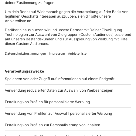
81671
München
Du erreichst uns telefonisch zu folgenden Zeiten,
außer an bundesweiten Feiertagen:
Mo-Fr: 8-20 Uhr | Sa: 10-16 Uhr
Du möchtest als Firma bestellen?
Sichere Dir attraktive Firmenkunden Vorteile.
089 / 21 12 90 20
Mo-Fr: 9-17 Uhr
b2b@mydays.de
www.b2b.mydays.de/
Artikelnummer
:
65725