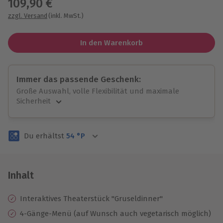
109,90 €
zzgl. Versand
(inkl. MwSt.)
In den Warenkorb
Immer das passende Geschenk:
Große Auswahl, volle Flexibilität und maximale
Sicherheit
Große Auswahl
Über 9.000 unvergessliche Erlebnisse.
Du erhältst
54
°P
Volle Flexibilität
Jeder Gutschein für alle Erlebnisse einlösbar.
Maximale Sicherheit
3 Jahre gültig & verlängerbar.
Inhalt
Interaktives Theaterstück "Gruseldinner"
4-Gänge-Menü (auf Wunsch auch vegetarisch möglich)