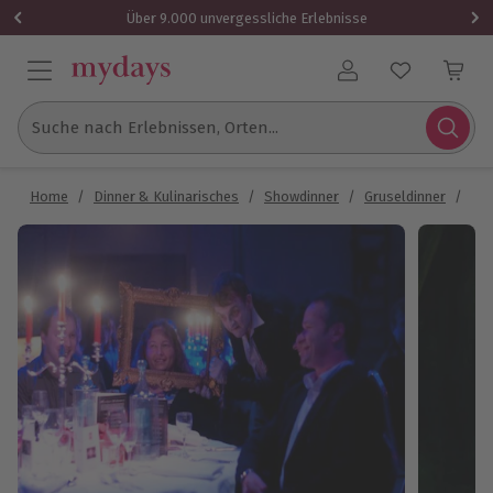
Über 9.000 unvergessliche Erlebnisse
Benutzerkonto
Suche nach Erlebnissen, Orten...
Home
/
Dinner & Kulinarisches
/
Showdinner
/
Gruseldinner
/
Gru