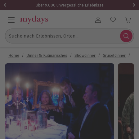
Über 9.000 unvergessliche Erlebnisse
Benutzerkonto
Suche nach Erlebnissen, Orten...
Home
/
Dinner & Kulinarisches
/
Showdinner
/
Gruseldinner
/
Gru