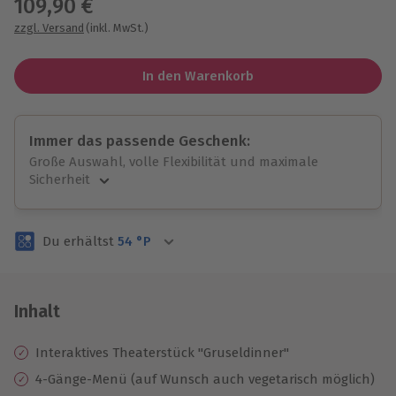
109,90 €
zzgl. Versand
(inkl. MwSt.)
In den Warenkorb
Immer das passende Geschenk:
Große Auswahl, volle Flexibilität und maximale
Sicherheit
Große Auswahl
Über 9.000 unvergessliche Erlebnisse.
Du erhältst
54
°P
Volle Flexibilität
Jeder Gutschein für alle Erlebnisse einlösbar.
Maximale Sicherheit
3 Jahre gültig & verlängerbar.
Inhalt
Interaktives Theaterstück "Gruseldinner"
4-Gänge-Menü (auf Wunsch auch vegetarisch möglich)