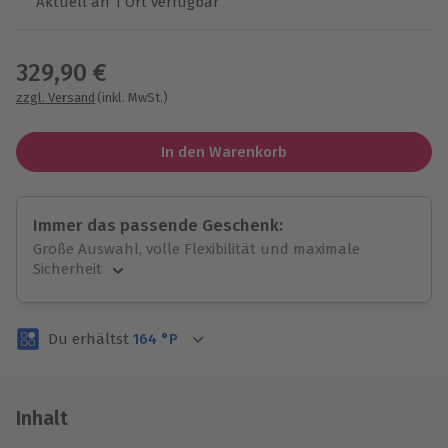
Aktuell an 1 Ort verfügbar
Wähle im nächsten Schritt einen Termin aus
329,90 €
zzgl. Versand
(inkl. MwSt.)
In den Warenkorb
Immer das passende Geschenk:
Große Auswahl, volle Flexibilität und maximale
Sicherheit
Große Auswahl
Über 9.000 unvergessliche Erlebnisse.
Du erhältst
164
°P
Volle Flexibilität
Jeder Gutschein für alle Erlebnisse einlösbar.
Maximale Sicherheit
3 Jahre gültig & verlängerbar.
Inhalt