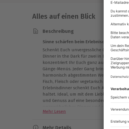
Alles auf einen Blick
Beschreibung
Sinne schärfen beim Erlebnisdinner im Du
Schenkt Euch unvergessliche Gemeinsamzei
Dinner in the Dark für zwei in Bensheim. 
konzentriert Ihr Euch ganz auf Duft und G
Gänge-Menüs. Jeder Gang bringt eine neue
harmonisch abgestimmten Weinen und eine
Fisch, Fleisch oder vegetarisch – hier ist fü
Erlebnisdinner schenkt Euch Augenblicke, 
haltet. Ideal, um mit dem Lieblingsmensc
und Genuss auf eine besondere Weise zu ze
ungewöhnliches Dinner und erlebt Gesch
Mehr Lesen
Mehr Details