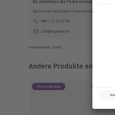
Du möchtest als Firma bestellen?
Sichere Dir attraktive Firmenkunden Vorteile.
089 / 21 12 90 20
Mo-F
b2b@mydays.de
Artikelnummer
:
56465
Andere Produkte entdeck
-15% CLUB DEAL