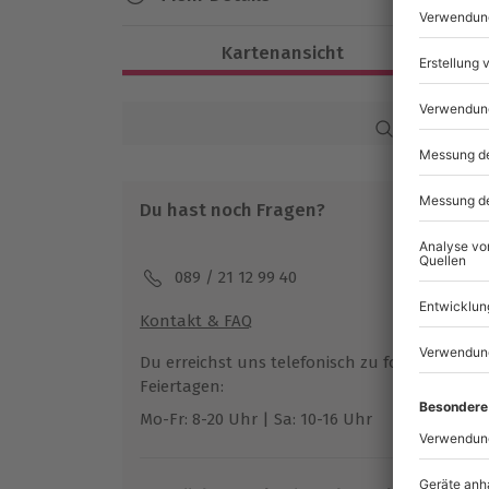
Dauer
Kartenansicht
Ca. 2 Stunden
Verfügbarkeit / Termine
Karte in Großans
Von Oktober bis Mai zu bestimmten Ter
Du hast noch Fragen?
Teilnahmebedingungen
Mindestalter: 8 Jahre
089 / 21 12 99 40
Teilnehmer
Kontakt & FAQ
Gutschein gültig für 2 Personen
Du erreichst uns telefonisch zu folgenden Z
Hinweis
Feiertagen:
Mo-Fr: 8-20 Uhr | Sa: 10-16 Uhr