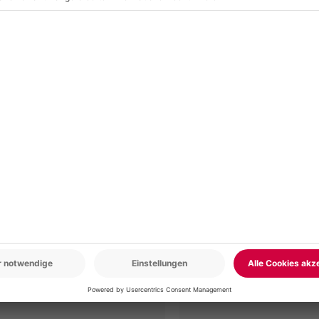
r: 9-17 Uhr
www.b2b.mydays.de/
en
-15% CLUB DEAL