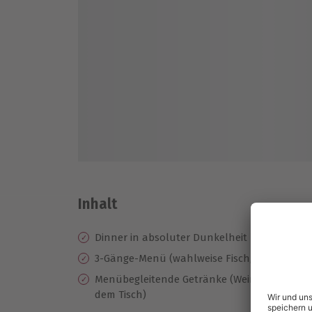
Inhalt
Dinner in absoluter Dunkelheit
3-Gänge-Menü (wahlweise Fisch, Fleisch oder
Menübegleitende Getränke (Wein nach Wahl 
dem Tisch)