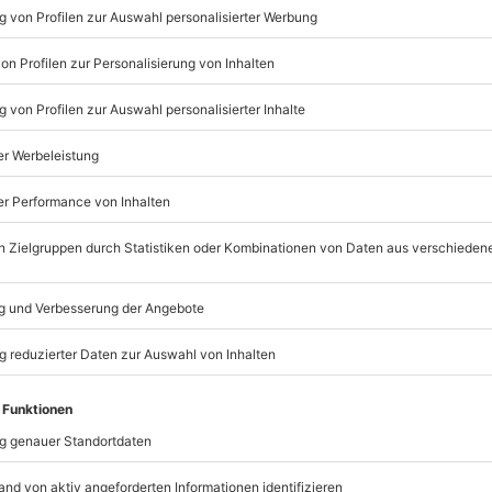
Listenansicht
© OpenStreetMaps
icht
minen verfügbar
mydays
GmbH
Mühldorfstraße 8
81671
München
eiten, außer an bundesweiten