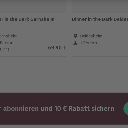
er in the Dark Gernsheim
Dinner in the Dark Deid
ernsheim
Deidesheim
 Person
1 Person
69,90 €
8
(14)
 abonnieren und 10 € Rabatt sichern