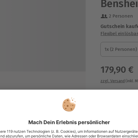
Benshe
2 Personen
Gutschein kauf
Flexibel einlösba
1x (2 Personen)
1x (2 Personen)
1x (2 Personen)
179,90 €
zzgl. Versand
(inkl. 
 Vegetarisch)
Immer das p
des Hauses, Wasserflasche auf
Große Auswahl, 
maximale Siche