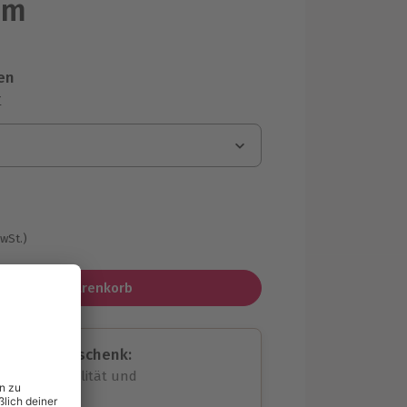
im
en
r
MwSt.)
In den Warenkorb
assende Geschenk:
volle Flexibilität und
rheit