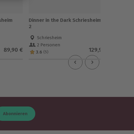
esheim
Dinner in the Dark Schriesheim für
Dinner 
2
Schriesheim
Spey
2 Personen
1 Pe
89,90 €
129,90 €
3.6
4.2
(5)
(
Abonnieren