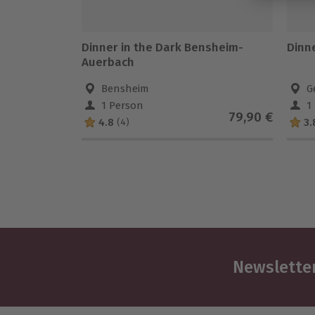
Dinner in the Dark Bensheim-
Dinn
Auerbach
Bensheim
G
1 Person
1
79,90 €
4.8
3.
(4)
Newsletter