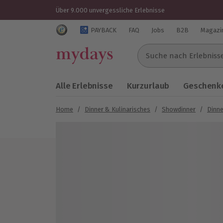
Über 9.000 unvergessliche Erlebnisse
Trustedshops Bewertungen für mydays.de
PAYBACK
FAQ
Jobs
B2B
Magazi
Suche nach Erlebnissen..
Alle Erlebnisse
Kurzurlaub
Geschenke
Home
/
Dinner & Kulinarisches
/
Showdinner
/
Dinne
Bild 1 von 5