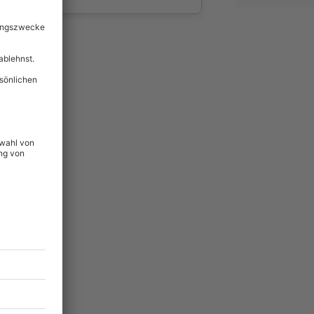
wahl
unvergessliche
89
°P
lität
hein für alle Erlebnisse
icherheit
tig & verlängerbar.