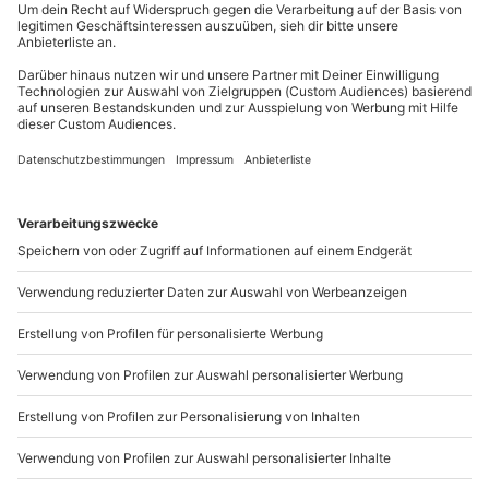
außer an bundesweiten Feiertagen:
Mo-Fr: 8-20 Uhr | Sa: 10-16 Uhr
Du möchtest als Firma bestellen?
Sichere Dir attraktive Firmenkunden Vorteile.
089 / 21 12 90 20
Mo-Fr: 9-17 Uhr
b2b@mydays.de
www.b2b.mydays.de/
Artikelnummer
:
62847
Andere Produkte entdecken