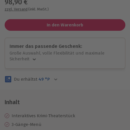
98,90 €
zzgl. Versand
(inkl. MwSt.)
In den Warenkorb
Immer das passende Geschenk:
Große Auswahl, volle Flexibilität und maximale
Sicherheit
Große Auswahl
Über 9.000 unvergessliche Erlebnisse.
Du erhältst
49
°P
Volle Flexibilität
Jeder Gutschein für alle Erlebnisse einlösbar.
Maximale Sicherheit
3 Jahre gültig & verlängerbar.
Inhalt
Interaktives Krimi-Theaterstück
3-Gänge-Menü