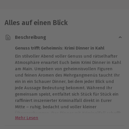
Alles auf einen Blick
Beschreibung
Genuss trifft Geheimnis: Krimi Dinner in Kahl
Ein stilvoller Abend voller Genuss und rätselhafter
Atmosphäre erwartet Euch beim Krimi Dinner in Kahl
am Main. Umgeben von geheimnisvollen Figuren
und feinen Aromen des Mehrgangmenüs taucht Ihr
ein in ein Schauer Dinner, bei dem jeder Blick und
jede Aussage Bedeutung bekommt. Während Ihr
gemeinsam speist, entfaltet sich Stück für Stück ein
raffiniert inszenierter Kriminalfall direkt in Eurer
Mitte – ruhig, bedacht und voller kleiner
Überraschungen. Das Dinner mit Kriminalfall schafft
Mehr Lesen
eine besonders stimmungsvolle Kulisse für
wundervolle Gemeinsamzeit. Kulinarische Raffinesse