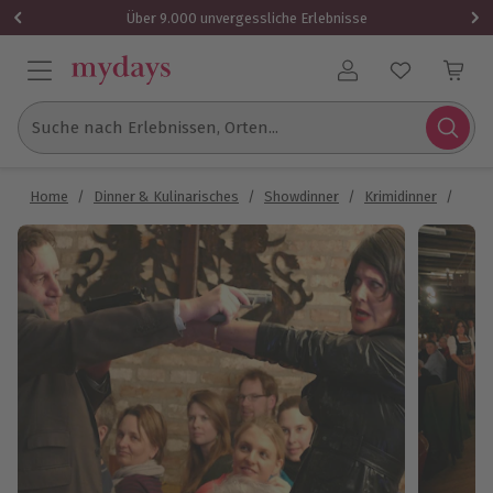
Über 9.000 unvergessliche Erlebnisse
Benutzerkonto
Suche nach Erlebnissen, Orten...
Home
/
Dinner & Kulinarisches
/
Showdinner
/
Krimidinner
/
Dine