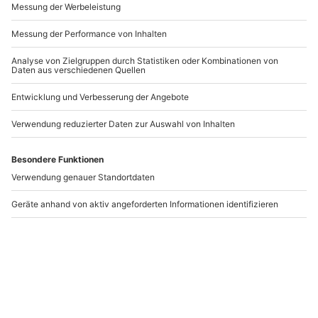
Dine & Crime Alzenau
Dine & Crime Hofheim-
Marxheim
Alzenau
Hofheim am Taunus
1 Person
1 Person
118,90 €
89,90 €
5
3
(1)
(1)