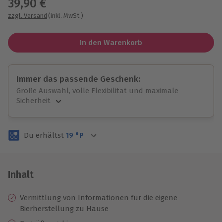
39,90 €
zzgl. Versand
(inkl. MwSt.)
In den Warenkorb
Immer das passende Geschenk:
Große Auswahl, volle Flexibilität und maximale
Sicherheit
Große Auswahl
Über 9.000 unvergessliche Erlebnisse.
Du erhältst
19
°P
Volle Flexibilität
Jeder Gutschein für alle Erlebnisse einlösbar.
Maximale Sicherheit
3 Jahre gültig & verlängerbar.
Inhalt
Vermittlung von Informationen für die eigene
Bierherstellung zu Hause