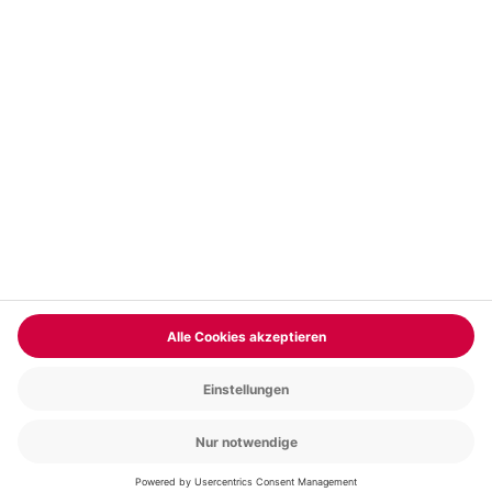
Vertrag widerrufen
FAQs
Kontakt
Zahlungsarten
Über uns
Magazin
Jobs & Karriere
Partnerprogramm
Trusted Shops
PAYBACK
Versand und Lieferung
Presse
AGB
Cookie Einstellungen
Datenschutz
Nutzungsbedingungen
Online-Marktplatz
Barrierefreiheit
Grounding Page
Compliance
Impressum
RECHNUNG