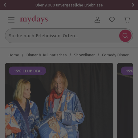
Über 9.000 unvergessliche Erlebnisse
Benutzerkonto
Suche nach Erlebnissen, Orten...
Home
/
Dinner & Kulinarisches
/
Showdinner
/
Comedy Dinner
/
C
-15% CLUB DEAL
-15% C