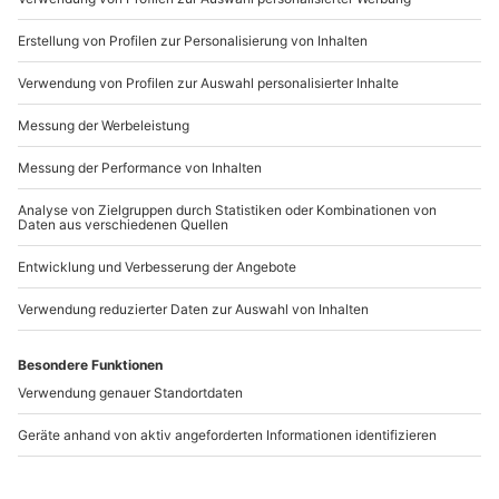
b2b@mydays.de
www.b2b.mydays.de/
Artikelnummer
:
57441
Andere Produkte entdecken
-15% CLUB DEAL
Fotokurs Kassel
City Running Kassel