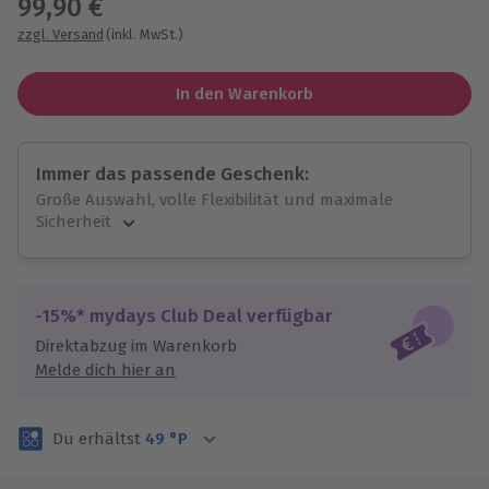
99,90 €
zzgl. Versand
(inkl. MwSt.)
In den Warenkorb
Immer das passende Geschenk:
Große Auswahl, volle Flexibilität und maximale
Sicherheit
Große Auswahl
Über 9.000 unvergessliche Erlebnisse.
Volle Flexibilität
-15%* mydays Club Deal verfügbar
Jeder Gutschein für alle Erlebnisse einlösbar.
Direktabzug im Warenkorb
Maximale Sicherheit
Melde dich hier an
3 Jahre gültig & verlängerbar.
Du erhältst
49
°P