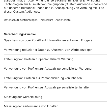
Sichere Dir attraktive Firmenkunden Vorteile.
089 / 21 12 90 20
Mo-Fr: 9-17 Uhr
b2b@mydays.de
www.b2b.mydays.de/
Artikelnummer
:
48818
Andere Produkte entdecken