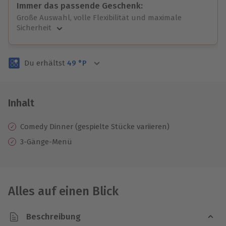
Immer das passende Geschenk:
Große Auswahl, volle Flexibilität und maximale
Sicherheit
Große Auswahl
Über 9.000 unvergessliche Erlebnisse.
Du erhältst
49
°P
Volle Flexibilität
Jeder Gutschein für alle Erlebnisse einlösbar.
Maximale Sicherheit
3 Jahre gültig & verlängerbar.
Inhalt
Comedy Dinner (gespielte Stücke variieren)
3-Gänge-Menü
Alles auf einen Blick
Beschreibung