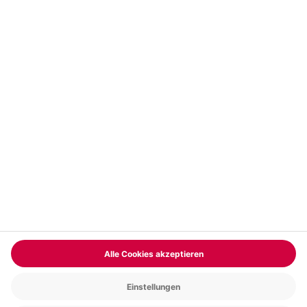
Vertrag widerrufen
FAQs
Kontakt
Zahlungsarten
Über uns
Magazin
Jobs & Karriere
Partnerprogramm
Trusted Shops
PAYBACK
Versand und Lieferung
Presse
AGB
Cookie Einstellungen
Datenschutz
Nutzungsbedingungen
Online-Marktplatz
Barrierefreiheit
Grounding Page
Compliance
Impressum
RECHNUNG