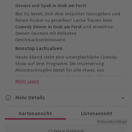
Genuss und Spaß in Grub am Forst
Bist Du bereit, Dich dem Gelächter hinzugeben und
feinen Humor zu genießen? Lache Tränen beim
Comedy Dinner in Grub am Forst
und verwöhne
Deinen Gaumen mit delikaten
Geschmackserlebnissen!
Nonstop Lachsalven
Heute Abend steht eine unvergleichliche Comedy-
Show auf dem Programm. Die Inszenierung
Männerschnupfen
bietet für alle etwas: von
beißendem Humor über
doppeldeutige Witze
bis hin
Mehr Lesen
zu heiteren Momenten. In der Live-Show des
Komikers Peter Buchenau wirst Du Dich vor Lachen
biegen. Doch nicht nur Deine Lachmuskeln
Mehr Details
bekommen...
Dauer
Schlemmen und Spaß haben
Kartenansicht
Listenansicht
Ca. 3 Stunden
...auch Dein Gaumen erfährt eine exklusive
© OpenStreetMaps
Behandlung. In den Pausen der Auftritte erwartet
Karte in Großansicht