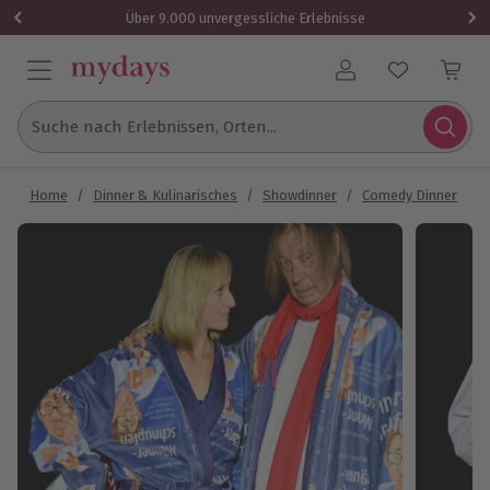
Über 9.000 unvergessliche Erlebnisse
Benutzerkonto
Suche nach Erlebnissen, Orten...
Home
/
Dinner & Kulinarisches
/
Showdinner
/
Comedy Dinner
/
C