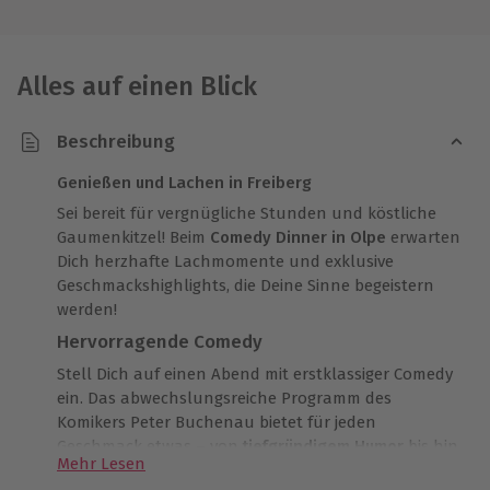
Alles auf einen Blick
Beschreibung
Genießen und Lachen in Freiberg
Sei bereit für vergnügliche Stunden und köstliche
Gaumenkitzel! Beim
Comedy Dinner in Olpe
erwarten
Dich herzhafte Lachmomente und exklusive
Geschmackshighlights, die Deine Sinne begeistern
werden!
Hervorragende Comedy
Stell Dich auf einen Abend mit erstklassiger Comedy
ein. Das abwechslungsreiche Programm des
Komikers Peter Buchenau bietet für jeden
Geschmack etwas – von
tiefgründigem Humor
bis hin
Mehr Lesen
zu spitzen Witzen und amüsanten Sketchen. Die