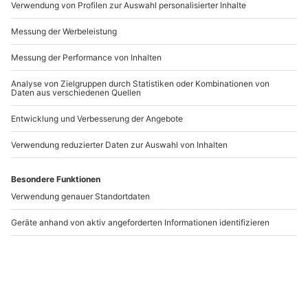
Andere Produkte entdecken
-15% CLUB DEAL
Comedy Dinner
Comedy Dinner Meißen
Hohenstein-Ernstthal
Hohenstein-Ernstthal
Meißen
1 Person
1 Person
99,90 €
99,90 €