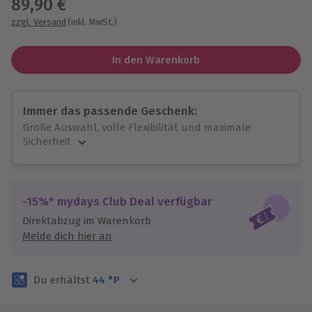
89,90 €
zzgl. Versand
(inkl. MwSt.)
In den Warenkorb
Immer das passende Geschenk:
Große Auswahl, volle Flexibilität und maximale
Sicherheit
Große Auswahl
Über 9.000 unvergessliche Erlebnisse.
Volle Flexibilität
-15%* mydays Club Deal verfügbar
Jeder Gutschein für alle Erlebnisse einlösbar.
Direktabzug im Warenkorb
Maximale Sicherheit
Melde dich hier an
3 Jahre gültig & verlängerbar.
Du erhältst
44
°P