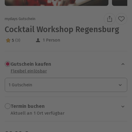
mydays Gutschein
Cocktail Workshop Regensburg
1 Person
5
(3)
5 Sterne von 5 aus 3 Bewertungen
Gutschein kaufen
Flexibel einlösbar
1 Gutschein
1 Gutschein
1 Gutschein
Termin buchen
Aktuell an 1 Ort verfügbar
Wähle im nächsten Schritt einen Termin aus