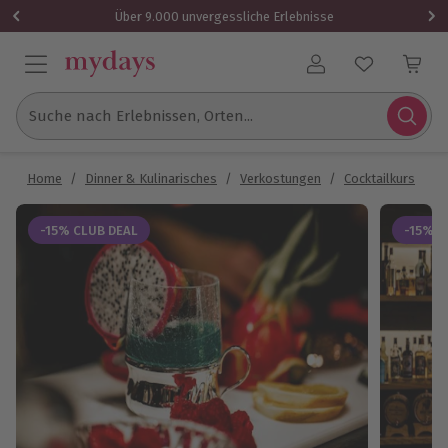
Über 9.000 unvergessliche Erlebnisse
Benutzerkonto
Suche nach Erlebnissen, Orten...
Home
/
Dinner & Kulinarisches
/
Verkostungen
/
Cocktailkurs
/
C
-15% CLUB DEAL
-15% C