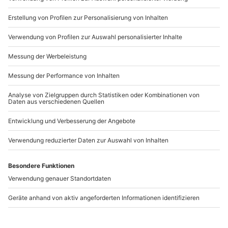
b2b@mydays.de
www.b2b.mydays.de/
Artikelnummer
:
33677
Andere Produkte entdecken
Candle Light Dinner
Candle Light Dinner für
Deluxe für 2 Brühl
2 Brühl