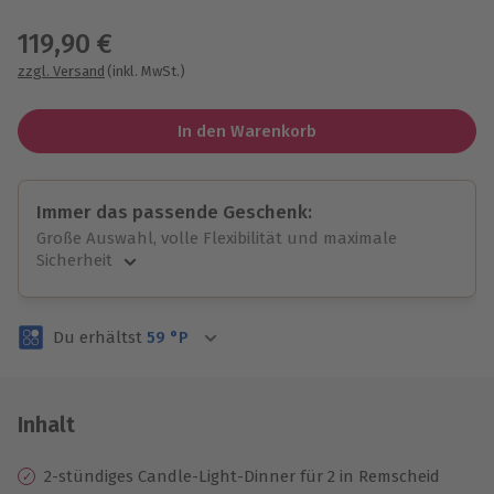
Wähle im nächsten Schritt einen Termin aus
119,90 €
zzgl. Versand
(inkl. MwSt.)
In den Warenkorb
Immer das passende Geschenk:
Große Auswahl, volle Flexibilität und maximale
Sicherheit
Große Auswahl
Über 9.000 unvergessliche Erlebnisse.
Du erhältst
59
°P
Volle Flexibilität
Jeder Gutschein für alle Erlebnisse einlösbar.
Maximale Sicherheit
3 Jahre gültig & verlängerbar.
Inhalt
2-stündiges Candle-Light-Dinner für 2 in Remscheid