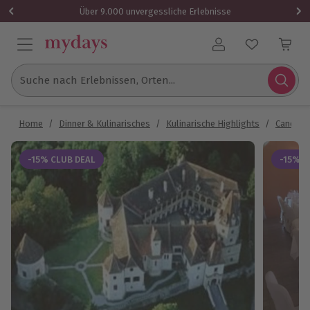
Über 9.000 unvergessliche Erlebnisse
Benutzerkonto
Suche nach Erlebnissen, Orten...
Home
/
Dinner & Kulinarisches
/
Kulinarische Highlights
/
Candle L
-15% CLUB DEAL
-15% C