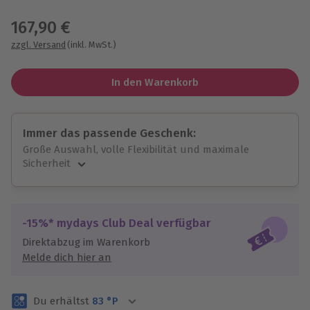
Wähle im nächsten Schritt einen Termin aus
167,90 €
zzgl. Versand
(inkl. MwSt.)
In den Warenkorb
Immer das passende Geschenk:
Große Auswahl, volle Flexibilität und maximale
Sicherheit
Große Auswahl
Über 9.000 unvergessliche Erlebnisse.
Volle Flexibilität
-15%* mydays Club Deal verfügbar
Jeder Gutschein für alle Erlebnisse einlösbar.
Direktabzug im Warenkorb
Maximale Sicherheit
Melde dich hier an
3 Jahre gültig & verlängerbar.
Du erhältst
83
°P