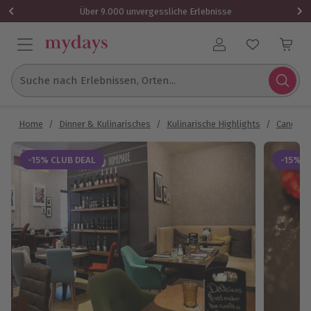
Über 9.000 unvergessliche Erlebnisse
Benutzerkonto
Suche nach Erlebnissen, Orten...
Home
/
Dinner & Kulinarisches
/
Kulinarische Highlights
/
Candle L
-15% CLUB DEAL
-15% C