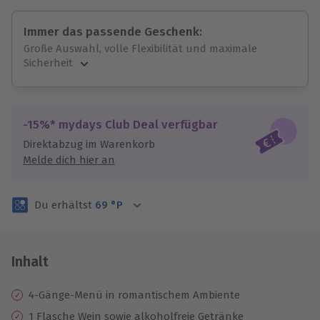
Immer das passende Geschenk:
Große Auswahl, volle Flexibilität und maximale
Sicherheit
Große Auswahl
Über 9.000 unvergessliche Erlebnisse.
Volle Flexibilität
-15%* mydays Club Deal verfügbar
Jeder Gutschein für alle Erlebnisse einlösbar.
Direktabzug im Warenkorb
Maximale Sicherheit
Melde dich hier an
3 Jahre gültig & verlängerbar.
Du erhältst
69
°P
Inhalt
4-Gänge-Menü in romantischem Ambiente
1 Flasche Wein sowie alkoholfreie Getränke