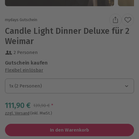
mydays Gutschein
Candle Light Dinner Deluxe für 2
Weimar
2 Personen
Gutschein kaufen
Flexibel einlösbar
1x (2 Personen)
1x (2 Personen)
1x (2 Personen)
111,90 €
Streichpreis
139,90 €
*
zzgl. Versand
(inkl. MwSt.)
In den Warenkorb