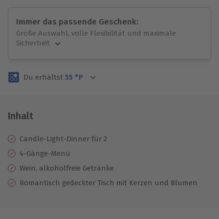
Immer das passende Geschenk:
Große Auswahl, volle Flexibilität und maximale
Sicherheit
Große Auswahl
Über 9.000 unvergessliche Erlebnisse.
Du erhältst
55
°P
Volle Flexibilität
Jeder Gutschein für alle Erlebnisse einlösbar.
Maximale Sicherheit
3 Jahre gültig & verlängerbar.
Inhalt
Candle-Light-Dinner für 2
4-Gänge-Menü
Wein, alkoholfreie Getränke
Romantisch gedeckter Tisch mit Kerzen und Blumen