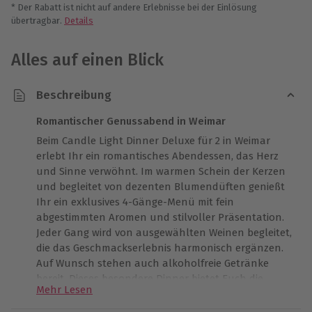
* Der Rabatt ist nicht auf andere Erlebnisse bei der Einlösung
übertragbar.
Details
Alles auf einen Blick
Beschreibung
Romantischer Genussabend in Weimar
Beim Candle Light Dinner Deluxe für 2 in Weimar
erlebt Ihr ein romantisches Abendessen, das Herz
und Sinne verwöhnt. Im warmen Schein der Kerzen
und begleitet von dezenten Blumendüften genießt
Ihr ein exklusives 4-Gänge-Menü mit fein
abgestimmten Aromen und stilvoller Präsentation.
Jeder Gang wird von ausgewählten Weinen begleitet,
die das Geschmackserlebnis harmonisch ergänzen.
Auf Wunsch stehen auch alkoholfreie Getränke
bereit. Dieses besondere Dinner bietet Euch die
Mehr Lesen
perfekte Gelegenheit, gemeinsame Zeit bewusst zu
genießen und neue, wertvolle Erinnerungen zu