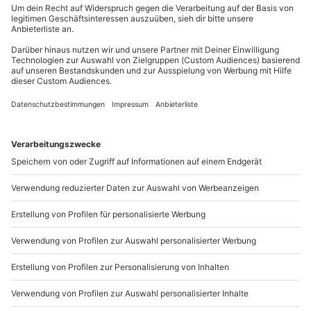
Du erreichst uns telefonisch zu folgenden Zeiten,
außer an bundesweiten Feiertagen:
Mo-Fr: 8-20 Uhr | Sa: 10-16 Uhr
Du möchtest als Firma bestellen?
Sichere Dir attraktive Firmenkunden Vorteile.
089 / 21 12 90 20
Mo-Fr: 9-17 Uhr
b2b@mydays.de
www.b2b.mydays.de/
Artikelnummer
:
56466