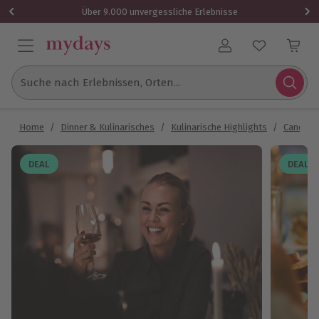
Über 9.000 unvergessliche Erlebnisse
Benutzerkonto
Suche nach Erlebnissen, Orten...
Home
/
Dinner & Kulinarisches
/
Kulinarische Highlights
/
Candle L
DEAL
DEAL