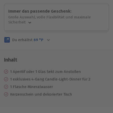
Immer das passende Geschenk:
Große Auswahl, volle Flexibilität und maximale
Sicherheit
Große Auswahl
Über 9.000 unvergessliche Erlebnisse.
Du erhältst
69
°P
Volle Flexibilität
Jeder Gutschein für alle Erlebnisse einlösbar.
Maximale Sicherheit
3 Jahre gültig & verlängerbar.
Inhalt
1 Aperitif oder 1 Glas Sekt zum Anstoßen
1 exklusives 4-Gang Candle-Light-Dinner für 2
1 Flasche Mineralwasser
Kerzenschein und dekorierter Tisch