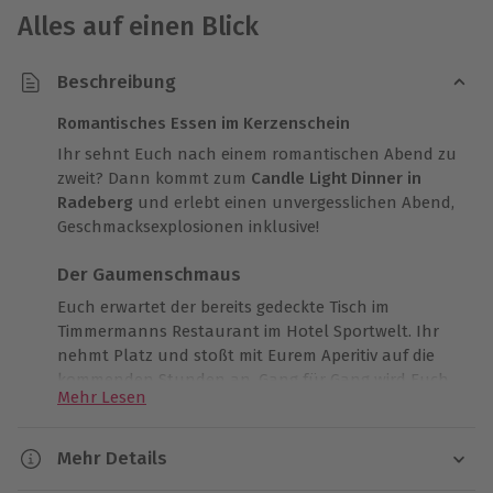
Alles auf einen Blick
Beschreibung
Romantisches Essen im Kerzenschein
Ihr sehnt Euch nach einem romantischen Abend zu
zweit? Dann kommt zum
Candle Light Dinner in
Radeberg
und erlebt einen unvergesslichen Abend,
Geschmacksexplosionen inklusive!
Der Gaumenschmaus
Euch erwartet der bereits gedeckte Tisch im
Timmermanns Restaurant im Hotel Sportwelt. Ihr
nehmt Platz und stoßt mit Eurem Aperitiv auf die
kommenden Stunden an. Gang für Gang wird Euch
Mehr Lesen
ein deliziöses 4-Gänge Menü serviert und Ihr erlebt
feinste Gaumenfreuden
. Ihr genießt eine leichte,
kreative Küche in ihrer ganzen Vielfalt und seid
Mehr Details
begeistert von den frischen Zutaten und der