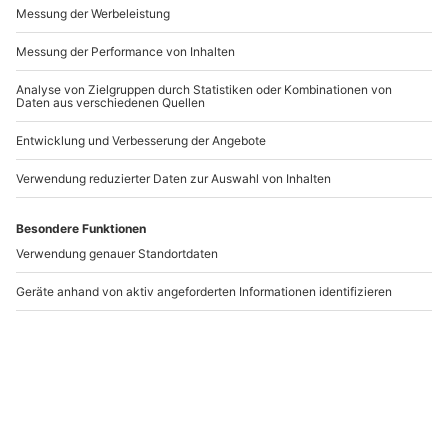
Andere Produkte entdecken
Candle Light Dinner
Genussabend Pirna
Pirna
Pirna
Pirna
2 Personen
2 Personen
189,90 €
259,90 €
5
(1)