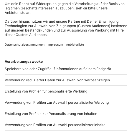
Du erreichst uns telefonisch zu folgenden Zeiten,
unvergesslichen Abend in 4-Gängen
!
außer an bundesweiten Feiertagen:
Mo-Fr: 8-20 Uhr | Sa: 10-16 Uhr
Du möchtest als Firma bestellen?
Sichere Dir attraktive Firmenkunden Vorteile.
089 / 21 12 90 20
Mo-Fr: 9-17 Uhr
b2b@mydays.de
www.b2b.mydays.de/
Artikelnummer
:
45000