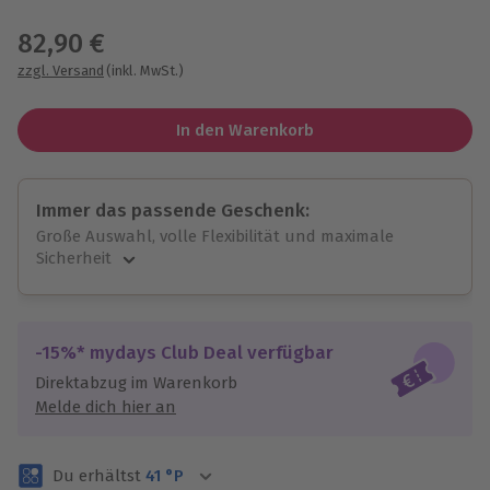
Wähle im nächsten Schritt einen Termin aus
82,90 €
zzgl. Versand
(inkl. MwSt.)
In den Warenkorb
Immer das passende Geschenk:
Große Auswahl, volle Flexibilität und maximale
Sicherheit
Große Auswahl
Über 9.000 unvergessliche Erlebnisse.
Volle Flexibilität
-15%* mydays Club Deal verfügbar
Jeder Gutschein für alle Erlebnisse einlösbar.
Direktabzug im Warenkorb
Maximale Sicherheit
Melde dich hier an
3 Jahre gültig & verlängerbar.
Du erhältst
41
°P