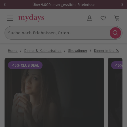
Über 9.000 unvergessliche Erlebnisse
Benutzerkonto
Suche nach Erlebnissen, Orten...
Home
/
Dinner & Kulinarisches
/
Showdinner
/
Dinner in the Dark
-15% CLUB DEAL
-15% C