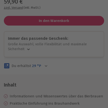
59,90 €
zzgl. Versand
(inkl. MwSt.)
In den Warenkorb
Immer das passende Geschenk:
Große Auswahl, volle Flexibilität und maximale
Sicherheit
Große Auswahl
Über 9.000 unvergessliche Erlebnisse.
Du erhältst
29
°P
Volle Flexibilität
Jeder Gutschein für alle Erlebnisse einlösbar.
Maximale Sicherheit
3 Jahre gültig & verlängerbar.
Inhalt
Informationen und Wissenswertes über das Bierbrauen
Praktische Einführung ins Brauhandwerk