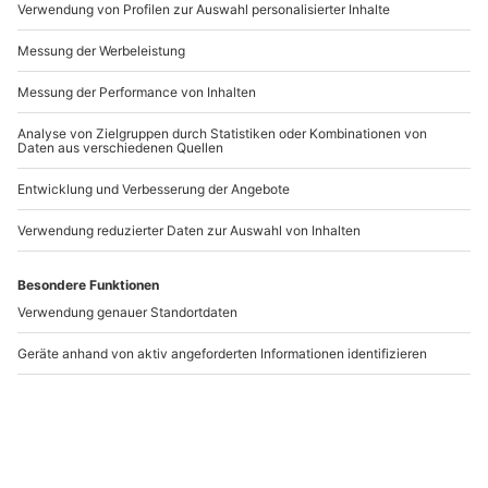
Artikelnummer
:
52338
Andere Produkte entdecken
Crash-Braukurs
Bierverkostung
Oberhaching
Unterhaching
Oberhaching
Oberhaching
1 Person
1 Person
72,90 €
52,90 €
4.9
(7)