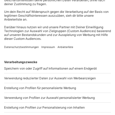
Mühldorfstraße 8
81671
München
Du erreichst uns telefonisch zu folgenden Zeiten,
außer an bundesweiten Feiertagen:
Mo-Fr: 8-20 Uhr | Sa: 10-16 Uhr
Du möchtest als Firma bestellen?
Sichere Dir attraktive Firmenkunden Vorteile.
089 / 21 12 90 20
Mo-Fr: 9-17 Uhr
b2b@mydays.de
www.b2b.mydays.de/