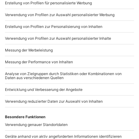
Sichere Dir attraktive Firmenkunden Vorteile.
089 / 21 12 90 20
Mo-Fr: 9-17 Uhr
b2b@mydays.de
www.b2b.mydays.de/
Artikelnummer
:
44135
Andere Produkte entdecken