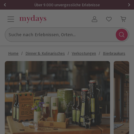
Über 9.000 unvergessliche Erlebnisse
Benutzerkonto
Suche nach Erlebnissen, Orten...
Home
/
Dinner & Kulinarisches
/
Verkostungen
/
Bierbraukurs
/
B