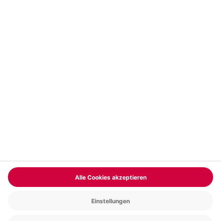
Vertrag widerrufen
FAQs
Kontakt
Zahlungsarten
Über uns
Magazin
Jobs & Karriere
Partnerprogramm
Trusted Shops
PAYBACK
Versand und Lieferung
Presse
AGB
Cookie Einstellungen
Datenschutz
Nutzungsbedingungen
Online-Marktplatz
Barrierefreiheit
Grounding Page
Compliance
Impressum
RECHNUNG