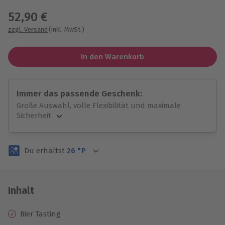
52,90 €
zzgl. Versand
(inkl. MwSt.)
In den Warenkorb
Immer das passende Geschenk:
Große Auswahl, volle Flexibilität und maximale
Sicherheit
Große Auswahl
Über 9.000 unvergessliche Erlebnisse.
Du erhältst
26
°P
Volle Flexibilität
Jeder Gutschein für alle Erlebnisse einlösbar.
Maximale Sicherheit
3 Jahre gültig & verlängerbar.
Inhalt
Bier Tasting