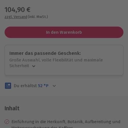
104,90 €
zzgl. Versand
(inkl. MwSt.)
In den Warenkorb
Immer das passende Geschenk:
Große Auswahl, volle Flexibilität und maximale
Sicherheit
Große Auswahl
Über 9.000 unvergessliche Erlebnisse.
Du erhältst
52
°P
Volle Flexibilität
Jeder Gutschein für alle Erlebnisse einlösbar.
Maximale Sicherheit
3 Jahre gültig & verlängerbar.
Inhalt
Einführung in die Herkunft, Botanik, Aufbereitung und
Weiterverarbeitung des Kaffees