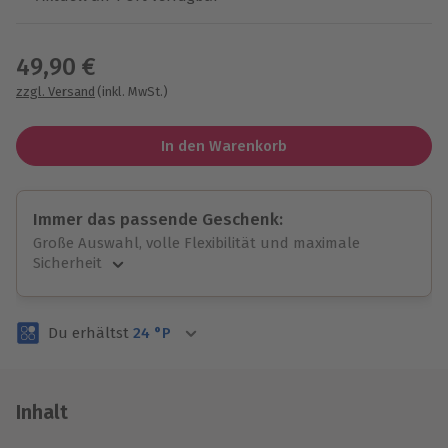
Wähle im nächsten Schritt einen Termin aus
49,90 €
zzgl. Versand
(inkl. MwSt.)
In den Warenkorb
Immer das passende Geschenk:
Große Auswahl, volle Flexibilität und maximale
Sicherheit
Große Auswahl
Über 9.000 unvergessliche Erlebnisse.
Du erhältst
24
°P
Volle Flexibilität
Jeder Gutschein für alle Erlebnisse einlösbar.
Maximale Sicherheit
3 Jahre gültig & verlängerbar.
Inhalt