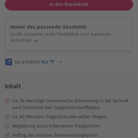
In den Warenkorb
Immer das passende Geschenk:
Große Auswahl, volle Flexibilität und maximale
Sicherheit
Große Auswahl
Über 9.000 unvergessliche Erlebnisse.
Du erhältst
142
°P
Volle Flexibilität
Jeder Gutschein für alle Erlebnisse einlösbar.
Maximale Sicherheit
3 Jahre gültig & verlängerbar.
Inhalt
Ca. 30-minütige theoretische Einweisung in die Technik
und Sicherheit des Tragschrauberfliegen
Ca. 60 Minuten Tragschrauber selber fliegen
Begleitung eines erfahrenen Fluglehrers
Abflug der lokalen Sehenswürdigkeiten