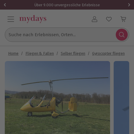
Über 9.000 unvergessliche Erlebnisse
Benutzerkonto
Suche nach Erlebnissen, Orten...
Home
/
Fliegen & Fallen
/
Selber fliegen
/
Gyrocopter fliegen
/
T