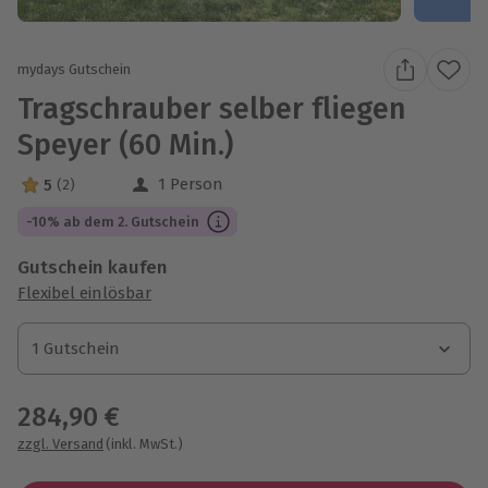
mydays Gutschein
Tragschrauber selber fliegen
Speyer (60 Min.)
1 Person
5
(2)
5 Sterne von 5 aus 2 Bewertungen
-10% ab dem 2. Gutschein
Gutschein kaufen
Flexibel einlösbar
1 Gutschein
1 Gutschein
1 Gutschein
284,90 €
zzgl. Versand
(inkl. MwSt.)