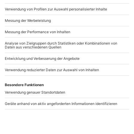
gesetzlich vorgegeben
Bitte beachte, dass bei der Terminvergabe immer
Artikelnummer
:
43065
00:00 Uhr angegeben wird. Dein Flug findet immer
zwischen 08:00 bis 19:00 Uhr statt. Zwei bis drei
Tage vor deinem Termin teilt dir dann dein
Andere Produkte entdecken
Veranstalter per Mail die endgültige Abflugzeit mit
(Abflugzeiten sind u. a. wetterabhängig)
-15% CLUB DEAL
Hubschrauber
Tragschrauber
Rundflug Regensburg
Rundflug Schwandorf
(30 Min.)
(60 Min.)
Regenstauf
Schwandorf
1 Person
1 Person
249,90 €
209,90 €