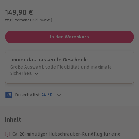
Wähle im nächsten Schritt einen Termin aus
149,90 €
zzgl. Versand
(inkl. MwSt.)
In den Warenkorb
Immer das passende Geschenk:
Große Auswahl, volle Flexibilität und maximale
Sicherheit
Große Auswahl
Über 9.000 unvergessliche Erlebnisse.
Du erhältst
74
°P
Volle Flexibilität
Jeder Gutschein für alle Erlebnisse einlösbar.
Maximale Sicherheit
3 Jahre gültig & verlängerbar.
Inhalt
Ca. 20-minütiger Hubschrauber-Rundflug für eine