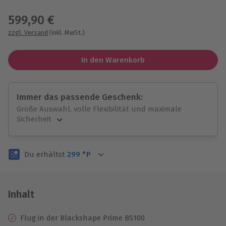
Wähle im nächsten Schritt einen Termin aus
599,90 €
zzgl. Versand
(inkl. MwSt.)
In den Warenkorb
Immer das passende Geschenk:
Große Auswahl, volle Flexibilität und maximale
Sicherheit
Große Auswahl
Über 9.000 unvergessliche Erlebnisse.
Du erhältst
299
°P
Volle Flexibilität
Jeder Gutschein für alle Erlebnisse einlösbar.
Maximale Sicherheit
3 Jahre gültig & verlängerbar.
Inhalt
Flug in der Blackshape Prime BS100