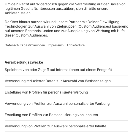
Herzschrittmachern sowie bei Personen mit
Du erreichst uns telefonisch zu folgenden Zeiten,
besonderen Bedürfnissen nur in Absprache mit
außer an bundesweiten Feiertagen:
dem Veranstalter
Mo-Fr: 8-20 Uhr | Sa: 10-16 Uhr
Wetter
Bei schlechten Sichtflugbedingungen wird das
Du möchtest als Firma bestellen?
Erlebnis verschoben (die Entscheidung obliegt
Sichere Dir attraktive Firmenkunden Vorteile.
dem Veranstalter)
089 / 21 12 90 20
Ausrüstung & Kleidung
Mo-Fr: 9-17 Uhr
Mitzubringen: Schuhe mit glatter Sohle
b2b@mydays.de
Teilnehmer
www.b2b.mydays.de/
Gutschein gültig für 1 Person (+ maximal
2 Mitflieger)
Gruppengröße: 2-3 Personen
Artikelnummer
:
47973