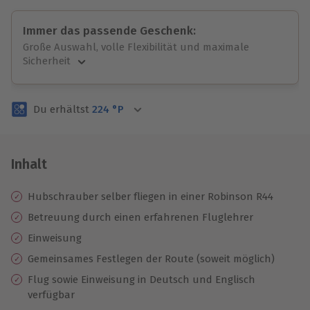
Immer das passende Geschenk:
Große Auswahl, volle Flexibilität und maximale
Sicherheit
Große Auswahl
Über 9.000 unvergessliche Erlebnisse.
Du erhältst
224
°P
Volle Flexibilität
Jeder Gutschein für alle Erlebnisse einlösbar.
Maximale Sicherheit
3 Jahre gültig & verlängerbar.
Inhalt
Hubschrauber selber fliegen in einer Robinson R44
Betreuung durch einen erfahrenen Fluglehrer
Einweisung
Gemeinsames Festlegen der Route (soweit möglich)
Flug sowie Einweisung in Deutsch und Englisch
verfügbar