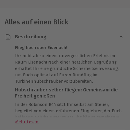
Alles auf einen Blick
Beschreibung
Flieg hoch über Eisenach!
Ihr hebt ab zu einem unvergesslichen Erlebnis im
Raum Eisenach! Nach einer herzlichen Begrüßung
erhaltet Ihr eine gründliche Sicherheitseinweisung,
um Euch optimal auf Euren Rundflug im
Turbinenhubschrauber vorzubereiten.
Hubschrauber selber fliegen: Gemeinsam die
Freiheit genießen
In der Robinson R44 sitzt Ihr selbst am Steuer,
begleitet von einem erfahrenen Fluglehrer, der Euch
bei jedem Schritt unterstützt. Ihr könnt gemeinsam
Mehr Lesen
die Route festlegen und so die Landschaft aus einer
beeindruckenden Perspektive genießen. Der Flug