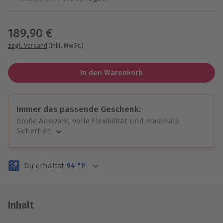
Wähle im nächsten Schritt einen Termin aus
189,90 €
zzgl. Versand
(inkl. MwSt.)
In den Warenkorb
Immer das passende Geschenk:
Große Auswahl, volle Flexibilität und maximale
Sicherheit
Große Auswahl
Über 9.000 unvergessliche Erlebnisse.
Du erhältst
94
°P
Volle Flexibilität
Jeder Gutschein für alle Erlebnisse einlösbar.
Maximale Sicherheit
3 Jahre gültig & verlängerbar.
Inhalt