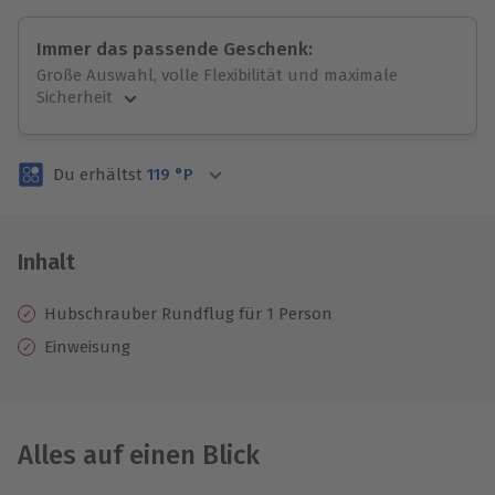
Immer das passende Geschenk:
Große Auswahl, volle Flexibilität und maximale
Sicherheit
Große Auswahl
Über 9.000 unvergessliche Erlebnisse.
Du erhältst
119
°P
Volle Flexibilität
Jeder Gutschein für alle Erlebnisse einlösbar.
Maximale Sicherheit
3 Jahre gültig & verlängerbar.
Inhalt
Hubschrauber Rundflug für 1 Person
Einweisung
Alles auf einen Blick