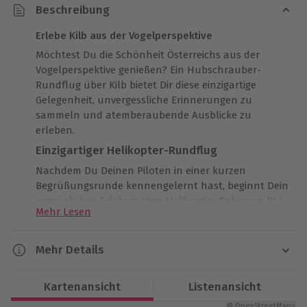
Beschreibung
Erlebe Kilb aus der Vogelperspektive
Möchtest Du die Schönheit Österreichs aus der
Vogelperspektive genießen? Ein Hubschrauber-
Rundflug über Kilb bietet Dir diese einzigartige
Gelegenheit, unvergessliche Erinnerungen zu
sammeln und atemberaubende Ausblicke zu
erleben.
Einzigartiger Helikopter-Rundflug
Nachdem Du Deinen Piloten in einer kurzen
Begrüßungsrunde kennengelernt hast, beginnt Dein
persönliches Erlebnis. Vom Helikopter Robinson R44
Mehr Lesen
aus genießt Du einen beeindruckenden Blick auf die
umliegende Natur. In 20 Minuten schwebst Du über
die lokalen Sehenswürdigkeiten und entdeckst die
Mehr Details
Region aus einem völlig neuen Blickwinkel.
Dauer
Unvergessliche Erinnerungen im Hubschrauber
Kartenansicht
Listenansicht
Gesamtdauer: ca. 1 Stunde
Die Zeit im Hubschrauber wird Dir unvergessliche
© OpenStreetMaps