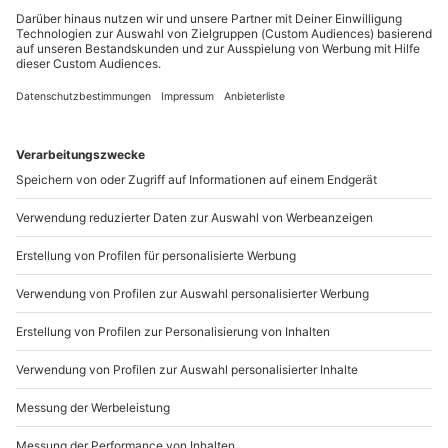
Teilnehmer
Du möchtest als Firma bestellen?
Gutschein gültig für 1 Person
Sichere Dir attraktive Firmenkunden Vorteile.
Gruppengröße ab 3 Personen
089 / 21 12 90 20
Mo-Fr: 9-17 Uhr
b2b@mydays.de
www.b2b.mydays.de/
Artikelnummer
:
26632
Andere Produkte entdecken