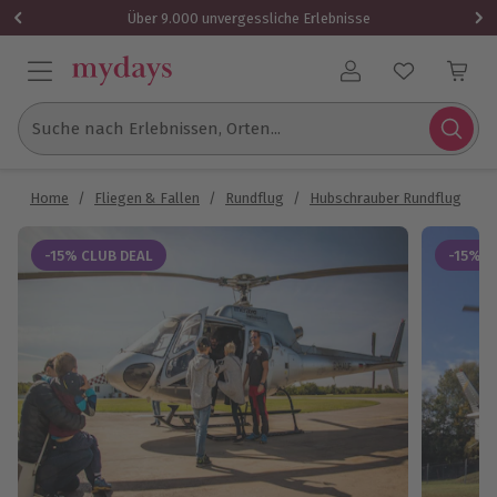
Über 9.000 unvergessliche Erlebnisse
Benutzerkonto
Suche nach Erlebnissen, Orten...
Home
/
Fliegen & Fallen
/
Rundflug
/
Hubschrauber Rundflug
/
H
-15% CLUB DEAL
-15% C