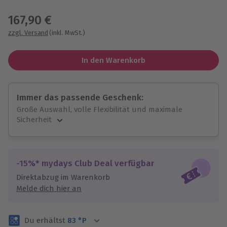
Wähle im nächsten Schritt einen Termin aus
167,90 €
zzgl. Versand
(inkl. MwSt.)
In den Warenkorb
Immer das passende Geschenk:
Große Auswahl, volle Flexibilität und maximale
Sicherheit
Große Auswahl
Über 9.000 unvergessliche Erlebnisse.
Volle Flexibilität
-15%* mydays Club Deal verfügbar
Jeder Gutschein für alle Erlebnisse einlösbar.
Direktabzug im Warenkorb
Maximale Sicherheit
Melde dich hier an
3 Jahre gültig & verlängerbar.
Du erhältst
83
°P