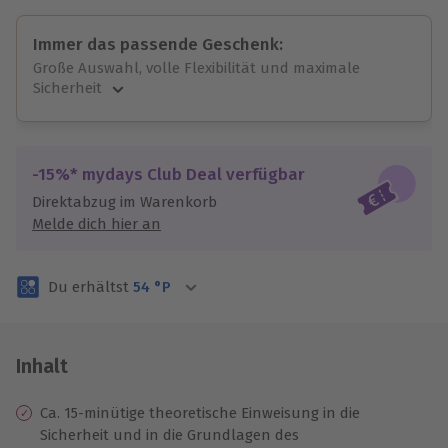
Immer das passende Geschenk:
Große Auswahl, volle Flexibilität und maximale
Sicherheit
Große Auswahl
Über 9.000 unvergessliche Erlebnisse.
Volle Flexibilität
-15%* mydays Club Deal verfügbar
Jeder Gutschein für alle Erlebnisse einlösbar.
Direktabzug im Warenkorb
Maximale Sicherheit
Melde dich hier an
3 Jahre gültig & verlängerbar.
Du erhältst
54
°P
Inhalt
Ca. 15-minütige theoretische Einweisung in die
Sicherheit und in die Grundlagen des