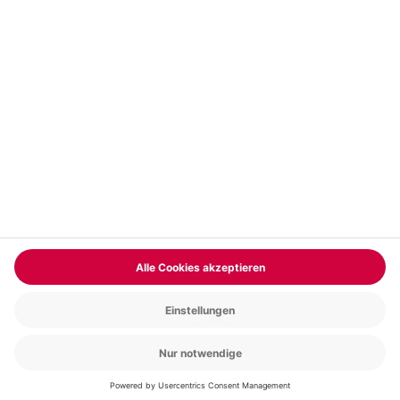
Vertrag widerrufen
FAQs
Kontakt
Zahlungsarten
Über uns
Magazin
Jobs & Karriere
Partnerprogramm
Trusted Shops
PAYBACK
Versand und Lieferung
Presse
AGB
Cookie Einstellungen
Datenschutz
Nutzungsbedingungen
Online-Marktplatz
Barrierefreiheit
Grounding Page
Compliance
Impressum
RECHNUNG