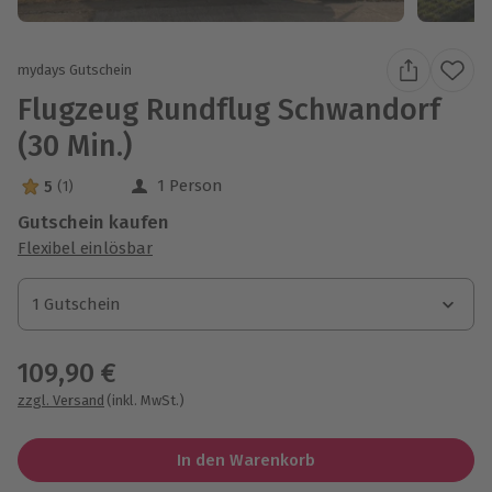
mydays Gutschein
Flugzeug Rundflug Schwandorf
(30 Min.)
1 Person
5
(1)
5 Sterne von 5 aus 1 Bewertungen
Gutschein kaufen
Flexibel einlösbar
1 Gutschein
1 Gutschein
1 Gutschein
109,90 €
zzgl. Versand
(inkl. MwSt.)
In den Warenkorb