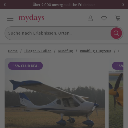
Über 9.000 unvergessliche Erlebnisse
Benutzerkonto
Suche nach Erlebnissen, Orten...
Home
/
Fliegen & Fallen
/
Rundflug
/
Rundflug Flugzeug
/
Flugz
-15% CLUB DEAL
-15% C